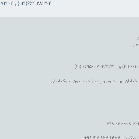
66412813-4(021) , 66953722-4(021)
ش:
یابان بهار جنوبی، پاساژ چهلستون، بلوک اصلی،
824 912 98+