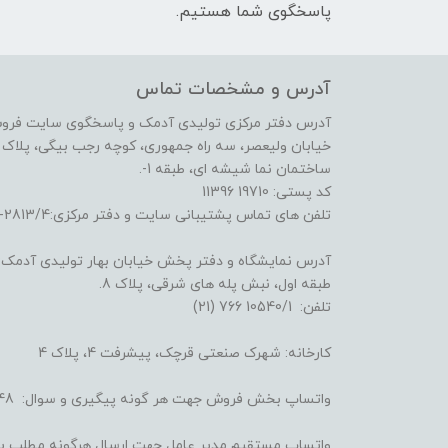
پاسخگوی شما هستیم.
آدرس و مشخصات تماس
آدرس دفتر مرکزی تولیدی آدمک و پاسخگوی سایت فرو
خیابان ولیعصر، سه راه جمهوری، کوچه رجب بیگی، پلاک 17،
ساختمان نما شیشه ای، طبقه 1-.
کد پستی: 19710 11396
تلفن های تماس پشتیبانی سایت و دفتر مرکزی:2813/4-6641 (21) و 3722/3/4-6695 (21)
آدرس نمایشگاه و دفتر پخش خیابان بهار تولیدی آدمک: خ
طبقه اول، نبش پله های شرقی، پلاک 8.
تلفن: 10540/1 766 (21)
کارخانه: شهرک صنعتی قرچک، پیشرفت 4، پلاک 4
واتساپ بخش فروش جهت هر گونه پیگیری و سوال: 4248 008 930 98+
واتساپ مستقیم مدیر عامل جهت ارسال هرگونه مطلب یا شکایت: 6434 