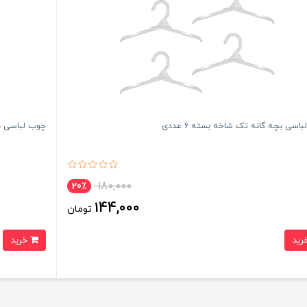
اسی بچه گانه تک شاخه بسته 6 عددی
چوب لباسی بچه
180,000
20٪
144,000
تومان
خرید