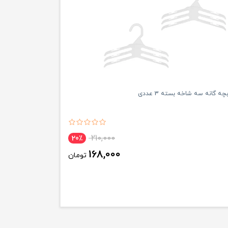
 گانه سه شاخه بسته 3 عددی
210,000
20٪
168,000
تومان