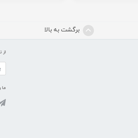
برگشت به بالا
از 
ما ر