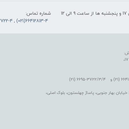
پشتیبانی سایت: شنبه تا چهارشنبه از ساعت 9 الی 17 و پنجشنبه ها از ساعت 9 الی 12
شماره تماس:
66412813-4(021) , 66953722-4(021)
ش:
یابان بهار جنوبی، پاساژ چهلستون، بلوک اصلی،