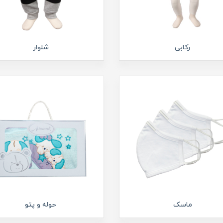
رکابی
شلوار
ماسک
حوله و پتو