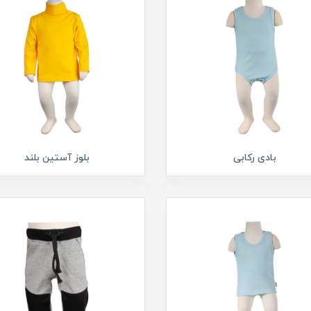
بادی رکابی
بلوز آستین بلند