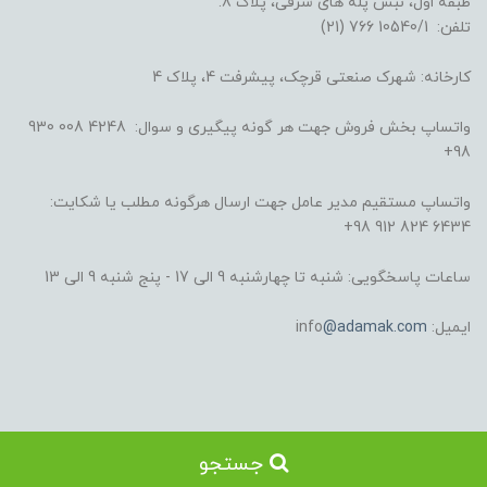
طبقه اول، نبش پله های شرقی، پلاک 8.
تلفن: 10540/1 766 (21)
کارخانه: شهرک صنعتی قرچک، پیشرفت 4، پلاک 4
واتساپ بخش فروش جهت هر گونه پیگیری و سوال: 4248 008 930
98+
واتساپ مستقیم مدیر عامل جهت ارسال هرگونه مطلب یا شکایت:
6434 824 912 98+
ساعات پاسخگویی: شنبه تا چهارشنبه 9 الی 17 - پنج شنبه 9 الی 13
ایمیل: info
@adamak.com
جستجو
کلیه حقوق این سایت متعلق به برند آدمک می باشد.