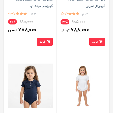
گیپوردار صورتی
گیپوردار سرمه ای
3 نفر
2 نفر
985,000
985,000
20٪
20٪
788,000
788,000
تومان
تومان
خرید
خرید