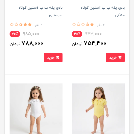
بادی یقه ب ب آستین کوتاه
بادی یقه ب ب آستین کوتاه
مشکی
سرمه ای
2 نفر
2 نفر
985,000
943,000
20٪
20٪
788,000
754,400
تومان
تومان
خرید
خرید