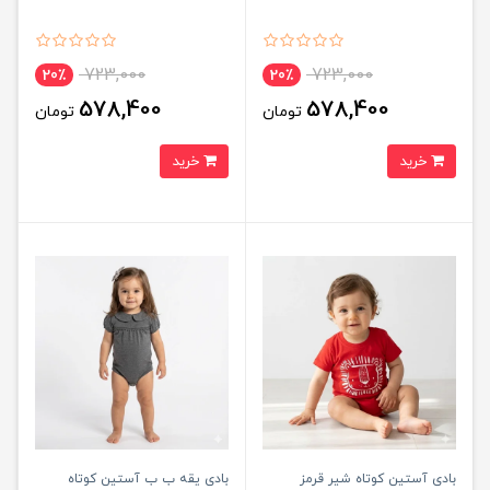
723,000
723,000
20٪
20٪
578,400
578,400
تومان
تومان
خرید
خرید
بادی آستین کوتاه شیر قرمز
بادی یقه ب ب آستین کوتاه