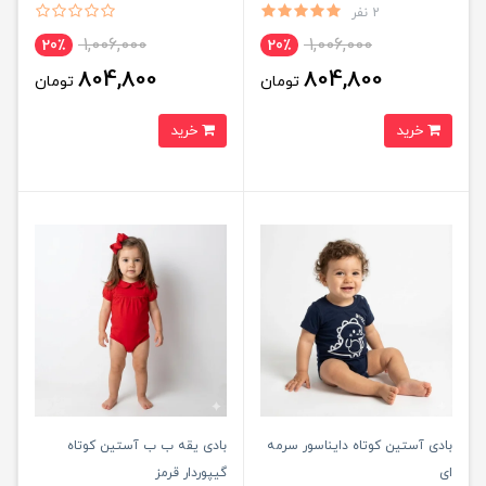
2 نفر
1,006,000
1,006,000
20٪
20٪
804,800
804,800
تومان
تومان
خرید
خرید
بادی آستین کوتاه دایناسور سرمه
بادی یقه ب ب آستین کوتاه
ای
گیپوردار قرمز