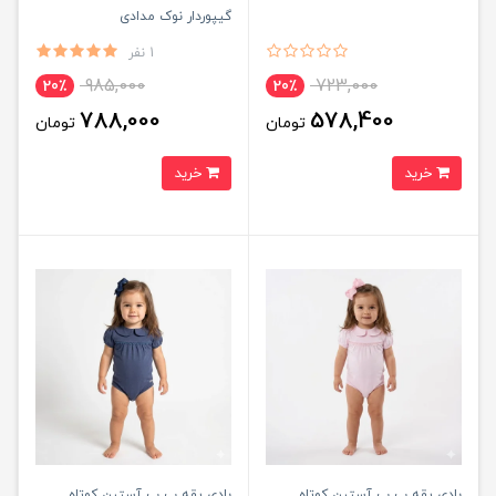
گیپوردار نوک مدادی
1 نفر
985,000
723,000
20٪
20٪
788,000
578,400
تومان
تومان
خرید
خرید
بادی یقه ب ب آستین کوتاه
بادی یقه ب ب آستین کوتاه