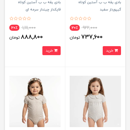
بادی یقه ب ب آستین کوتاه
بادی یقه ب ب آستین کوتاه
گیپوردار سفید
قاپکدار چیندار سرمه ای
1,111,000
922,000
20٪
20٪
888,800
737,600
تومان
تومان
خرید
خرید