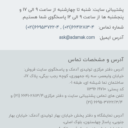
پشتیبانی سایت: شنبه تا چهارشنبه از ساعت 9 الی 17 و
پنجشنبه ها از ساعت 9 الی 12 پاسخگوی شما هستیم.
شماره تماس:
66412813-4(021) , 66953722-4(021)
آدرس ایمیل:
ask@adamak.com
آدرس و مشخصات تماس
آدرس دفتر مرکزی تولیدی آدمک و پاسخگوی سایت فروش:
خیابان ولیعصر، سه راه جمهوری، کوچه رجب بیگی، پلاک 17،
ساختمان نما شیشه ای، طبقه 1-.
کد پستی: 19710 11396
تلفن های تماس پشتیبانی سایت و دفتر مرکزی:2813/4-6641 (21) و
3722/3/4-6695 (21)
آدرس نمایشگاه و دفتر پخش خیابان بهار تولیدی آدمک: خیابان بهار
جنوبی، پاساژ چهلستون، بلوک اصلی،