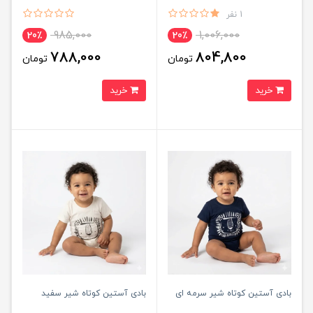
1 نفر
985,000
1,006,000
20٪
20٪
788,000
804,800
تومان
تومان
خرید
خرید
بادی آستین کوتاه شیر سرمه ای
بادی آستین کوتاه شیر سفید