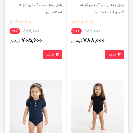
بادی یقه ب ب آستین کوتاه
بادی یقه ب ب آستین کوتاه
گیپوردار نسکافه ای
نسکافه ای
882,000
985,000
20٪
20٪
705,600
788,000
تومان
تومان
خرید
خرید