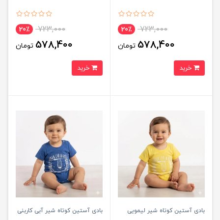
723,000
723,000
20٪
20٪
578,400
578,400
تومان
تومان
خرید
خرید
بادی آستین کوتاه شیر لیمویی
بادی آستین کوتاه شیر آبی کاربنی