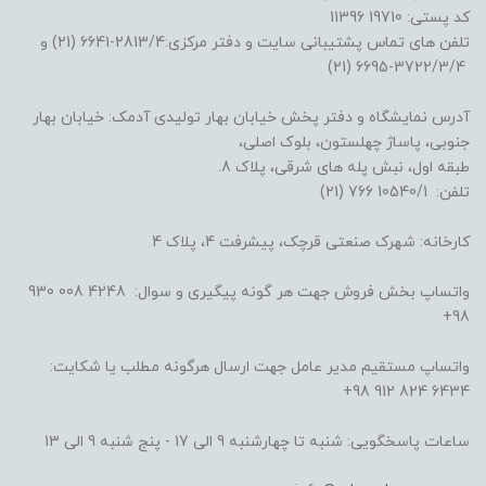
کد پستی: 19710 11396
تلفن های تماس پشتیبانی سایت و دفتر مرکزی:2813/4-6641 (21) و
3722/3/4-6695 (21)
آدرس نمایشگاه و دفتر پخش خیابان بهار تولیدی آدمک: خیابان بهار
جنوبی، پاساژ چهلستون، بلوک اصلی،
طبقه اول، نبش پله های شرقی، پلاک 8.
تلفن: 10540/1 766 (21)
کارخانه: شهرک صنعتی قرچک، پیشرفت 4، پلاک 4
واتساپ بخش فروش جهت هر گونه پیگیری و سوال: 4248 008 930
98+
واتساپ مستقیم مدیر عامل جهت ارسال هرگونه مطلب یا شکایت:
6434 824 912 98+
ساعات پاسخگویی: شنبه تا چهارشنبه 9 الی 17 - پنج شنبه 9 الی 13