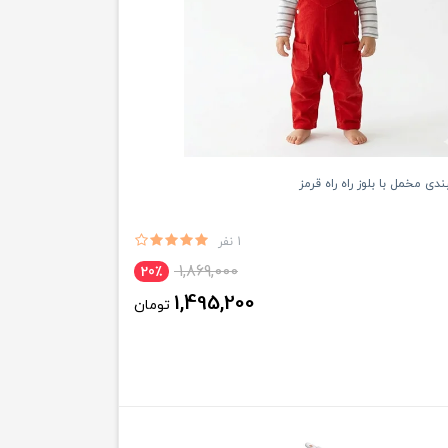
 مخمل با بلوز راه راه قرمز
1 نفر
1,869,000
20٪
1,495,200
تومان