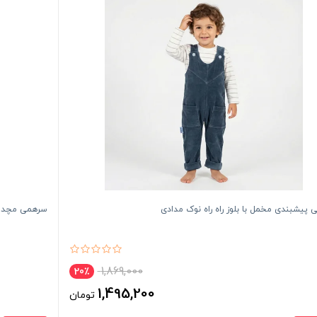
پیشبندی مخمل با بلوز راه راه نوک مدادی
سرهمی مچدار
1,869,000
20٪
1,495,200
تومان