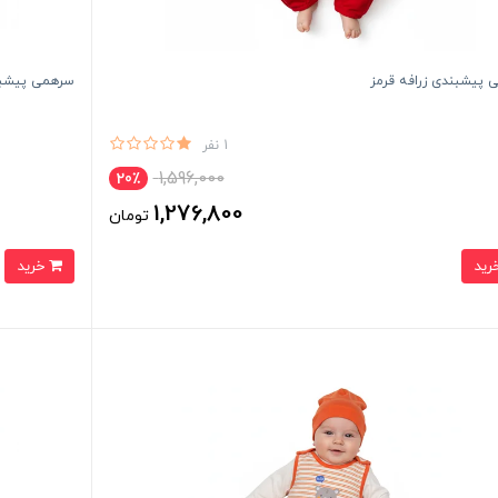
 پیشبندی زرافه قرمز
سرهمی پیشبند
1 نفر
1,596,000
20٪
1,276,800
تومان
خرید