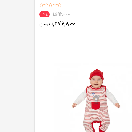
1,596,000
20٪
1,276,800
تومان