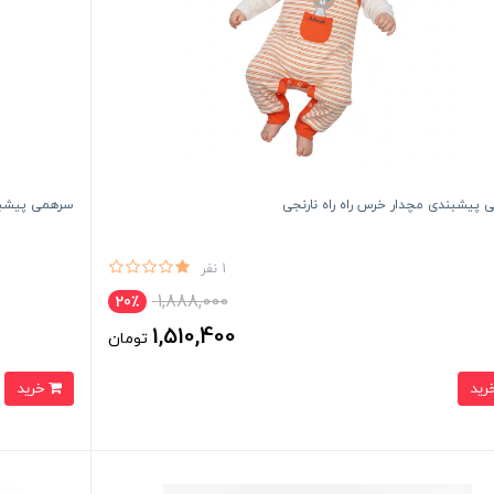
پیشبندی مچدار خرس راه راه نارنجی
سرهمی پیشبند
1 نفر
1,888,000
20٪
1,510,400
تومان
خرید