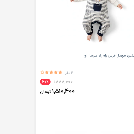
ی مچدار خرس راه راه سرمه ای
2 نفر
1,888,000
20٪
1,510,400
تومان