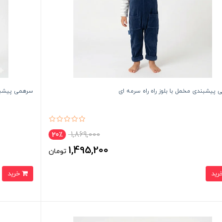
پیشبندی مخمل با بلوز راه راه سرمه ای
سرهمی پیشبندی
1,869,000
20٪
1,495,200
تومان
خرید