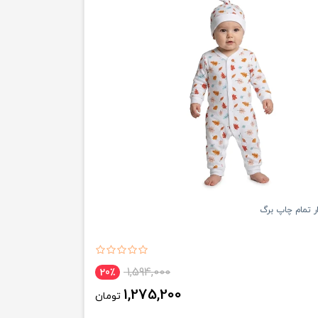
 تمام چاپ برگ
1,594,000
20٪
1,275,200
تومان