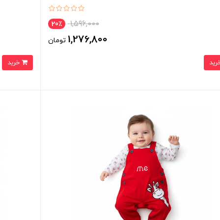
1,596,000
20٪
1,276,800
تومان
خرید