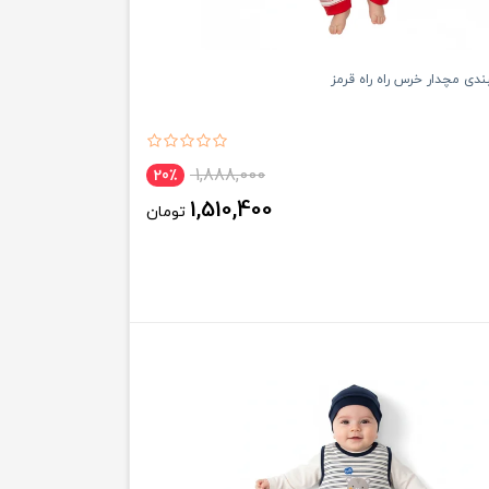
ی مچدار خرس راه راه قرمز
1,888,000
20٪
1,510,400
تومان