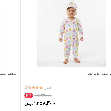
 مچدار توپ توپی
سرهمی پیشبن
2 نفر
1,573,000
20٪
1,258,400
تومان