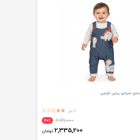
دی سرندی پیتی نارنجی
2 نفر
2,919,000
20٪
2,335,200
تومان