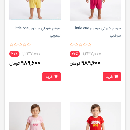
سرهم شورتي جودون little one
سرهم شورتي جودون little one
سرخابی
لیمویی
1,237,000
1,237,000
20٪
20٪
989,600
989,600
تومان
تومان
خرید
خرید