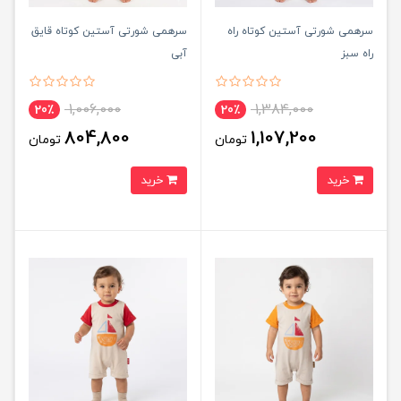
سرهمی شورتی آستین كوتاه راه
سرهمی شورتی آستین كوتاه قایق
راه سبز
آبی
1,006,000
1,384,000
20٪
20٪
804,800
1,107,200
تومان
تومان
خرید
خرید