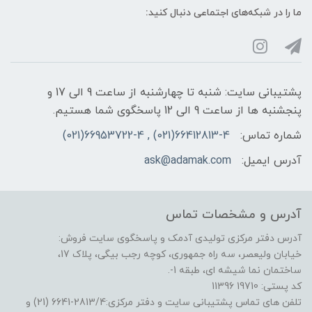
ما را در شبکه‌های اجتماعی دنبال کنید:
پشتیبانی سایت: شنبه تا چهارشنبه از ساعت 9 الی 17 و
پنجشنبه ها از ساعت 9 الی 12 پاسخگوی شما هستیم.
شماره تماس:
66412813-4(021) , 66953722-4(021)
آدرس ایمیل:
ask@adamak.com
آدرس و مشخصات تماس
آدرس دفتر مرکزی تولیدی آدمک و پاسخگوی سایت فروش:
خیابان ولیعصر، سه راه جمهوری، کوچه رجب بیگی، پلاک 17،
ساختمان نما شیشه ای، طبقه 1-.
کد پستی: 19710 11396
تلفن های تماس پشتیبانی سایت و دفتر مرکزی:2813/4-6641 (21) و