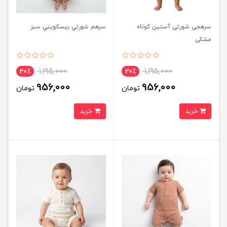
سرهمی شورتی آستین كوتاه
سرهم شورتي بيسكويتي سبز
مشکی
1,195,000
1,195,000
20٪
20٪
956,000
956,000
تومان
تومان
خرید
خرید