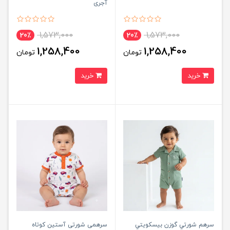
آجری
1,573,000
1,573,000
20٪
20٪
1,258,400
1,258,400
تومان
تومان
خرید
خرید
سرهم شورتي گوزن بيسكويتي
سرهمی شورتی آستین كوتاه