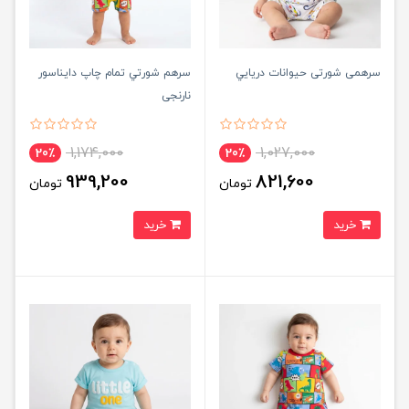
سرهمی شورتی حيوانات دريايي
سرهم شورتي تمام چاپ دايناسور
نارنجی
1,174,000
1,027,000
20٪
20٪
939,200
821,600
تومان
تومان
خرید
خرید