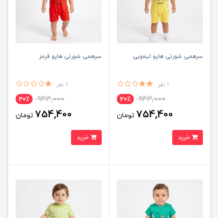
سرهمی شورتی هاپو لیمویی
سرهمی شورتی هاپو قرمز
1 نفر
1 نفر
943,000
943,000
20٪
20٪
754,400
754,400
تومان
تومان
خرید
خرید