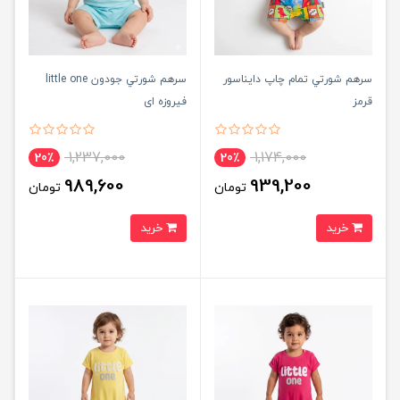
سرهم شورتي تمام چاپ دايناسور
سرهم شورتي جودون little one
قرمز
فیروزه ای
1,237,000
1,174,000
20٪
20٪
989,600
939,200
تومان
تومان
خرید
خرید