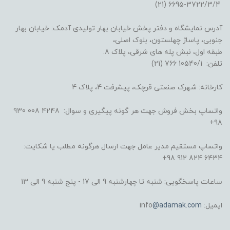
3722/3/4-6695 (21)
آدرس نمایشگاه و دفتر پخش خیابان بهار تولیدی آدمک: خیابان بهار
جنوبی، پاساژ چهلستون، بلوک اصلی،
طبقه اول، نبش پله های شرقی، پلاک 8.
تلفن: 10540/1 766 (21)
کارخانه: شهرک صنعتی قرچک، پیشرفت 4، پلاک 4
واتساپ بخش فروش جهت هر گونه پیگیری و سوال: 4248 008 930
98+
واتساپ مستقیم مدیر عامل جهت ارسال هرگونه مطلب یا شکایت:
6434 824 912 98+
ساعات پاسخگویی: شنبه تا چهارشنبه 9 الی 17 - پنج شنبه 9 الی 13
ایمیل: info
@adamak.com