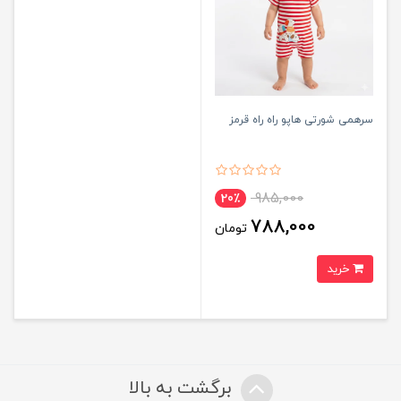
سرهمی شورتی هاپو راه راه قرمز
985,000
20٪
788,000
تومان
خرید
برگشت به بالا