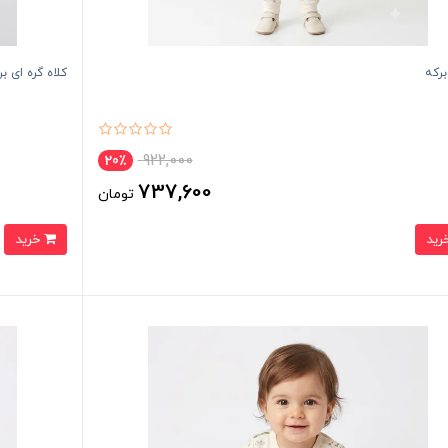
برکه
کلاه گره ای ب
922,000
20٪
737,600
تومان
خرید