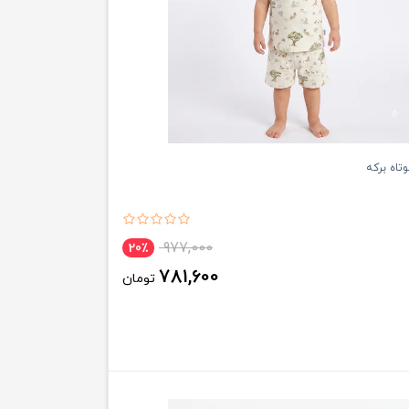
تاه برکه
977,000
20٪
781,600
تومان