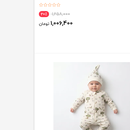
1,258,000
20٪
1,006,400
تومان