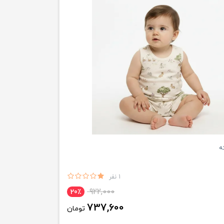
که
1 نفر
922,000
20٪
737,600
تومان