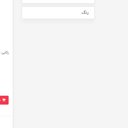
رنگ
رکابی 
خرید