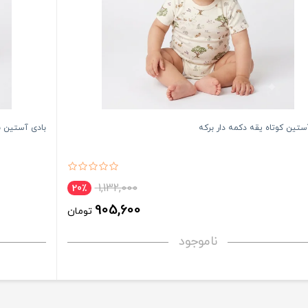
ستین کوتاه یقه دکمه دار برکه
بادی آستین ب
1,132,000
20٪
905,600
تومان
ناموجود