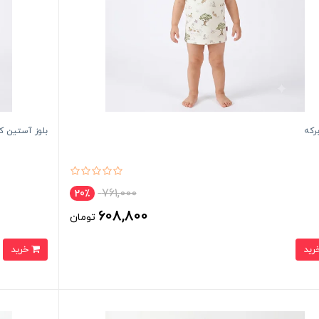
برکه
بلوز آستین کو
761,000
20٪
608,800
تومان
خرید