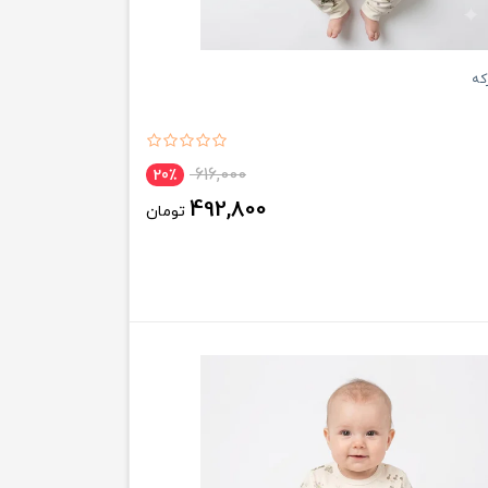
رکه
616,000
20٪
492,800
تومان