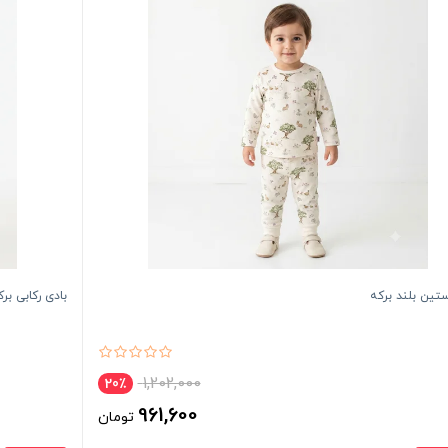
ستین بلند برکه
بادی رکابی بر
1,202,000
20٪
961,600
تومان