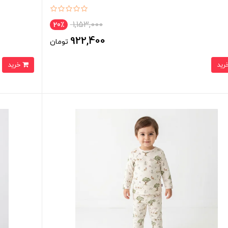
1,153,000
20٪
922,400
تومان
خرید