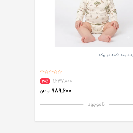
لند یقه دکمه دار برکه
1,237,000
20٪
989,600
تومان
ناموجود