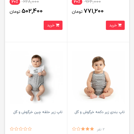
628,000
964,000
20٪
20٪
502,400
771,200
تومان
تومان
خرید
خرید
تاپ بندی زیر دکمه خرگوش و گل
تاپ زیر حلقه چین خرگوش و گل
2 نفر