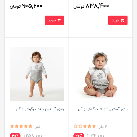
905,600
838,400
تومان
تومان
خرید
خرید
بادی آستین کوتاه خرگوش و گل
بادی آستین بلند خرگوش و گل
2 نفر
1 نفر
1,258,000
1,132,000
20٪
20٪