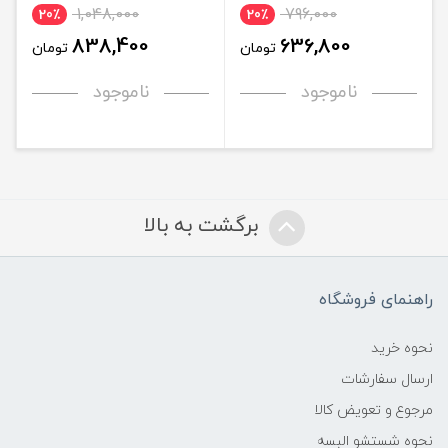
1,048,000
796,000
20٪
20٪
838,400
636,800
تومان
تومان
ناموجود
ناموجود
برگشت به بالا
راهنمای فروشگاه
نحوه خرید
ارسال سفارشات
مرجوع و تعویض کالا
نحوه شستشو البسه