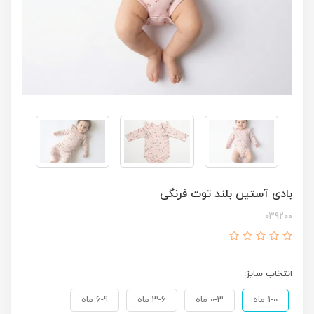
بادی آستین بلند توت فرنگی
039200
انتخاب سایز:
1-0 ماه
0-3 ماه
3-6 ماه
6-9 ماه