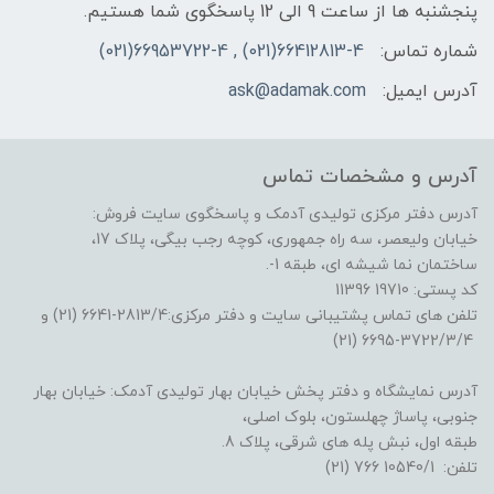
پنجشنبه ها از ساعت 9 الی 12 پاسخگوی شما هستیم.
شماره تماس:
66412813-4(021) , 66953722-4(021)
آدرس ایمیل:
ask@adamak.com
آدرس و مشخصات تماس
آدرس دفتر مرکزی تولیدی آدمک و پاسخگوی سایت فروش:
خیابان ولیعصر، سه راه جمهوری، کوچه رجب بیگی، پلاک 17،
ساختمان نما شیشه ای، طبقه 1-.
کد پستی: 19710 11396
تلفن های تماس پشتیبانی سایت و دفتر مرکزی:2813/4-6641 (21) و
3722/3/4-6695 (21)
آدرس نمایشگاه و دفتر پخش خیابان بهار تولیدی آدمک: خیابان بهار
جنوبی، پاساژ چهلستون، بلوک اصلی،
طبقه اول، نبش پله های شرقی، پلاک 8.
تلفن: 10540/1 766 (21)