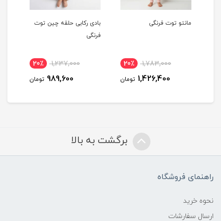
نتو توت فرنگی
بادی رکابی حلقه چین توت
تاپ زير دكمه دار
فرنگی
فرنگی
85,000
20٪
1,237,000
20٪
1,783,000
8,000
989,600
1,426,400
تومان
تومان
برگشت به بالا
راهنمای فروشگاه
نحوه خرید
ارسال سفارشات