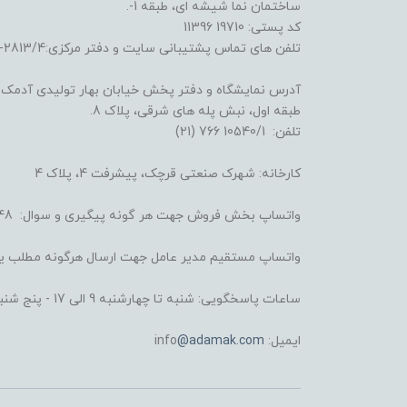
ساختمان نما شیشه ای، طبقه 1-.
کد پستی: 19710 11396
تلفن های تماس پشتیبانی سایت و دفتر مرکزی:2813/4-6641 (21) و 3722/3/4-6695 (21)
آدرس نمایشگاه و دفتر پخش خیابان بهار تولیدی آدمک: خ
طبقه اول، نبش پله های شرقی، پلاک 8.
تلفن: 10540/1 766 (21)
کارخانه: شهرک صنعتی قرچک، پیشرفت 4، پلاک 4
واتساپ بخش فروش جهت هر گونه پیگیری و سوال: 4248 008 930 98+
واتساپ مستقیم مدیر عامل جهت ارسال هرگونه مطلب یا شکایت: 6434 
ساعات پاسخگویی: شنبه تا چهارشنبه 9 الی 17 - پنج شنبه 9 الی 13
ایمیل: info
@adamak.com