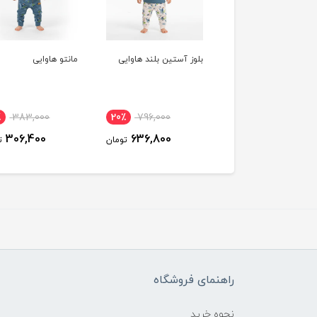
وز آستین بلند هاوایی
مانتو هاوایی
مانتو دستکش دار ها
ناموجود
20٪
383,000
20٪
796,000
306,400
636,800
تومان
تومان
راهنمای فروشگاه
نحوه خرید