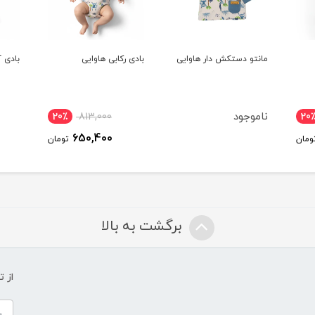
وایی
بادی رکابی هاوایی
بادی آستین کوتاه هاوایی
بادی
20٪
950,000
20٪
813,000
760,000
650,400
تومان
تومان
برگشت به بالا
از 