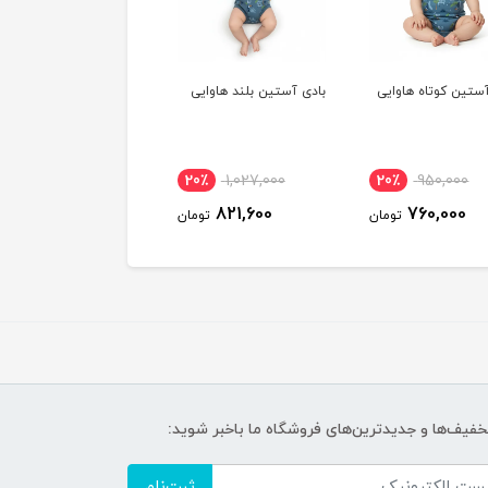
 آستین بلند هاوایی
سرهمی مچدار هاوایی
سرهمی مچدار دستکش
دار هاوایی
ناموجود
ناموجود
20٪
1,027,000
821,600
تومان
تخفیف‌ها و جدیدترین‌های فروشگاه ما باخبر شوید:
ثبت‌نام