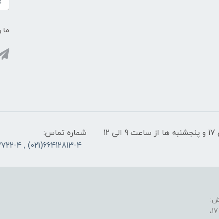
ما ر
پشتیبانی سایت: شنبه تا چهارشنبه از ساعت 9 الی 17 و پنجشنبه ها از ساعت 9 الی 12
شماره تماس:
66412813-4(021) , 66953722-4(021)
ش: