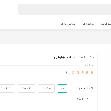
دخرید
درباره ما
تماس با ما
بادی آستین بلند هاوایی
048200
از 6
انتخاب سایز:
00
1-0 ماه
0-3 ماه
3-6 ماه
12-18 ماه