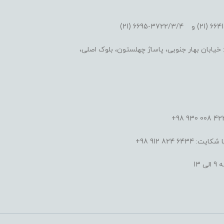
یابان بهار جنوبی، پاساژ چهلستون، بلوک اصلی،
824 912 98+