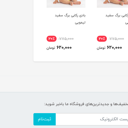
رکابی برگ سفید
بادی رکابی چین دار فیروزه
بادی رکابی چین دار یاس
یی
ای
0٪
1,407,000
20٪
1,407,000
20٪
775,000
1,125,600
1,125,600
620,000
تومان
تومان
توم
تخفیف‌ها و جدیدترین‌های فروشگاه ما باخبر شوید:
ثبت‌نام