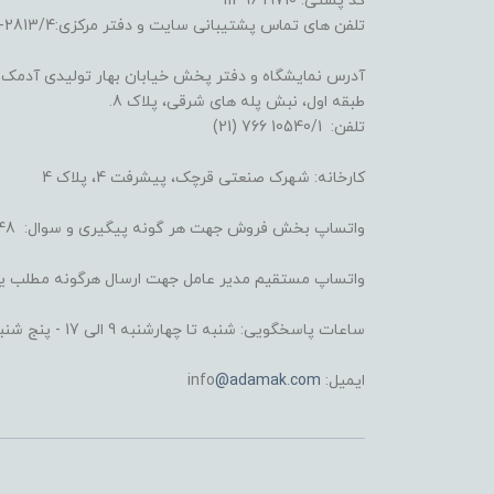
کد پستی: 19710 11396
تلفن های تماس پشتیبانی سایت و دفتر مرکزی:2813/4-6641 (21) و 3722/3/4-6695 (21)
آدرس نمایشگاه و دفتر پخش خیابان بهار تولیدی آدمک: خ
طبقه اول، نبش پله های شرقی، پلاک 8.
تلفن: 10540/1 766 (21)
کارخانه: شهرک صنعتی قرچک، پیشرفت 4، پلاک 4
واتساپ بخش فروش جهت هر گونه پیگیری و سوال: 4248 008 930 98+
واتساپ مستقیم مدیر عامل جهت ارسال هرگونه مطلب یا شکایت: 6434 
ساعات پاسخگویی: شنبه تا چهارشنبه 9 الی 17 - پنج شنبه 9 الی 13
ایمیل: info
@adamak.com