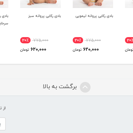
ویی
بادی رکابی پروانه سبز
بادی رکابی برگ سفید
بادی 
سرخابی
لیمو
20٪
775,000
20٪
775,000
20٪
620,000
620,000
تومان
تومان
تومان
برگشت به بالا
از 