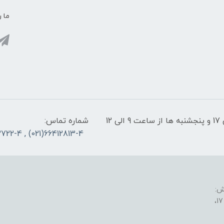
ما ر
پشتیبانی سایت: شنبه تا چهارشنبه از ساعت 9 الی 17 و پنجشنبه ها از ساعت 9 الی 12
شماره تماس:
66412813-4(021) , 66953722-4(021)
ش: