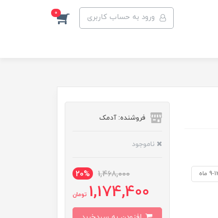
0
ورود به حساب کاربری
فروشنده: آدمک
ناموجود
20%
1,468,000
9- ماه
1,174,400
تومان
افزودن به سبدخرید