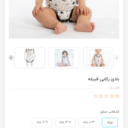
بادی رکابی قبیله
170019
انتخاب سایز:
نوزاد
0-3 ماه
3-6 ماه
6-9 ماه