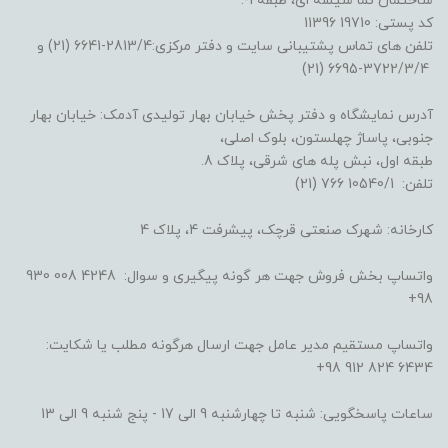
ساختمان نما شیشه ای، طبقه 1-.
کد پستی: 19710 11396
تلفن های تماس پشتیبانی سایت و دفتر مرکزی:2813/4-6641 (21) و
3722/3/4-6695 (21)
آدرس نمایشگاه و دفتر پخش خیابان بهار تولیدی آدمک: خیابان بهار
جنوبی، پاساژ چهلستون، بلوک اصلی،
طبقه اول، نبش پله های شرقی، پلاک 8.
تلفن: 10540/1 766 (21)
کارخانه: شهرک صنعتی قرچک، پیشرفت 4، پلاک 4
واتساپ بخش فروش جهت هر گونه پیگیری و سوال: 4248 008 930
98+
واتساپ مستقیم مدیر عامل جهت ارسال هرگونه مطلب یا شکایت:
6434 824 912 98+
ساعات پاسخگویی: شنبه تا چهارشنبه 9 الی 17 - پنج شنبه 9 الی 13