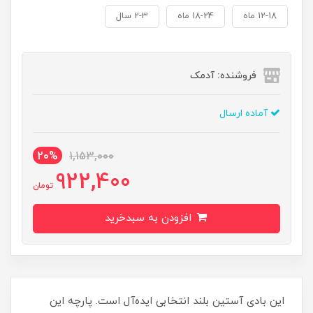
12-18 ماه
18-24 ماه
2-3 سال
فروشنده: آدمک
آماده ارسال
20%
1,153,000
922,400
تومان
افزودن به سبدخرید
این بادی آستین بلند انتخابی ایده‌آل است. پارچه این