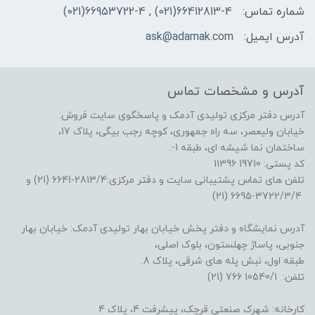
شماره تماس:
66412813-4(021) , 66953722-4(021)
آدرس ایمیل:
ask@adamak.com
آدرس و مشخصات تماس
آدرس دفتر مرکزی تولیدی آدمک و پاسخگوی سایت فروش:
خیابان ولیعصر، سه راه جمهوری، کوچه رجب بیگی، پلاک 17،
ساختمان نما شیشه ای، طبقه 1-.
کد پستی: 19710 11396
تلفن های تماس پشتیبانی سایت و دفتر مرکزی:2813/4-6641 (21) و
3722/3/4-6695 (21)
آدرس نمایشگاه و دفتر پخش خیابان بهار تولیدی آدمک: خیابان بهار
جنوبی، پاساژ چهلستون، بلوک اصلی،
طبقه اول، نبش پله های شرقی، پلاک 8.
تلفن: 10540/1 766 (21)
کارخانه: شهرک صنعتی قرچک، پیشرفت 4، پلاک 4