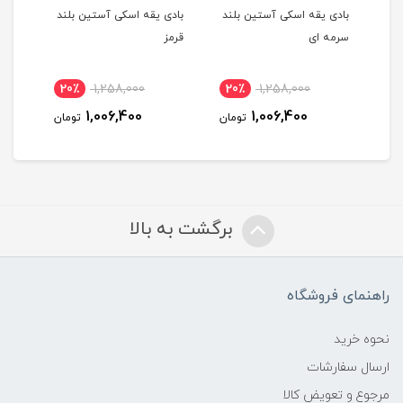
یپ
بادی یقه اسکی آستین بلند
بادی یقه اسکی آستین بلند
بادی
سرمه ای
قرمز
طوس
20٪
1,258,000
20٪
1,258,000
2
1,006,400
1,006,400
مان
تومان
تومان
برگشت به بالا
راهنمای فروشگاه
نحوه خرید
ارسال سفارشات
مرجوع و تعویض کالا