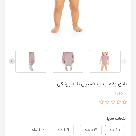
بادی یقه ب ب آستین بلند زرشکی
176500
انتخاب سایز:
1-0 ماه
0-3 ماه
6-9 ماه
9-12 ماه