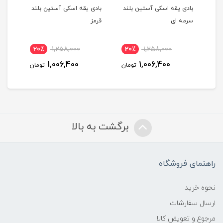
بادی یقه اسکی آستین بلند
بادی یقه اسکی آستین بلند
بادی يقه س
سرمه ای
قرمز
طوسی
000
20٪
1,258,000
20٪
1,258,000
00
1,006,400
1,006,400
تومان
تومان
برگشت به بالا
راهنمای فروشگاه
نحوه خرید
ارسال سفارشات
مرجوع و تعویض کالا