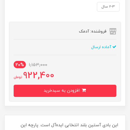
2-3 سال
فروشنده: آدمک
آماده ارسال
20%
1,153,000
922,400
تومان
افزودن به سبدخرید
این بادی آستین بلند انتخابی ایده‌آل است. پارچه این