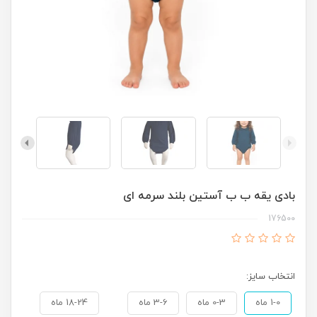
بادی یقه ب ب آستین بلند سرمه ای
176500
انتخاب سایز:
1-0 ماه
0-3 ماه
3-6 ماه
18-24 ماه