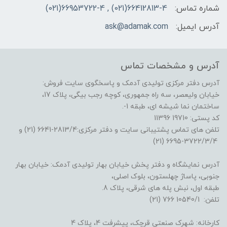
شماره تماس:
66412813-4(021) , 66953722-4(021)
آدرس ایمیل:
ask@adamak.com
آدرس و مشخصات تماس
آدرس دفتر مرکزی تولیدی آدمک و پاسخگوی سایت فروش:
خیابان ولیعصر، سه راه جمهوری، کوچه رجب بیگی، پلاک 17،
ساختمان نما شیشه ای، طبقه 1-.
کد پستی: 19710 11396
تلفن های تماس پشتیبانی سایت و دفتر مرکزی:2813/4-6641 (21) و
3722/3/4-6695 (21)
آدرس نمایشگاه و دفتر پخش خیابان بهار تولیدی آدمک: خیابان بهار
جنوبی، پاساژ چهلستون، بلوک اصلی،
طبقه اول، نبش پله های شرقی، پلاک 8.
تلفن: 10540/1 766 (21)
کارخانه: شهرک صنعتی قرچک، پیشرفت 4، پلاک 4