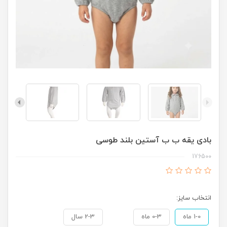
بادی یقه ب ب آستین بلند طوسی
176500
انتخاب سایز:
1-0 ماه
0-3 ماه
2-3 سال