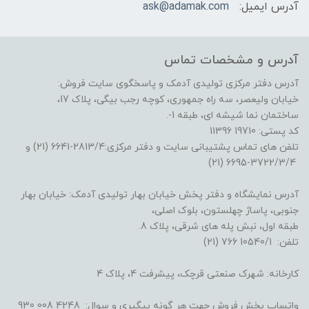
آدرس ایمیل:
ask@adamak.com
آدرس و مشخصات تماس
آدرس دفتر مرکزی تولیدی آدمک و پاسخگوی سایت فروش:
خیابان ولیعصر، سه راه جمهوری، کوچه رجب بیگی، پلاک 17،
ساختمان نما شیشه ای، طبقه 1-.
کد پستی: 19710 11396
تلفن های تماس پشتیبانی سایت و دفتر مرکزی:2813/4-6641 (21) و
3722/3/4-6695 (21)
آدرس نمایشگاه و دفتر پخش خیابان بهار تولیدی آدمک: خیابان بهار
جنوبی، پاساژ چهلستون، بلوک اصلی،
طبقه اول، نبش پله های شرقی، پلاک 8.
تلفن: 10540/1 766 (21)
کارخانه: شهرک صنعتی قرچک، پیشرفت 4، پلاک 4
واتساپ بخش فروش جهت هر گونه پیگیری و سوال: 4248 008 930