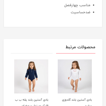
مناسب چهارفصل
ضدحساسیت
محصولات مرتبط
 گلدوزی
بادی آستین بلند یقه ب ب
بادی آستین بلند یقه ب ب
قاپک چیندار سرمه ای
قاپک چیندار مشکی