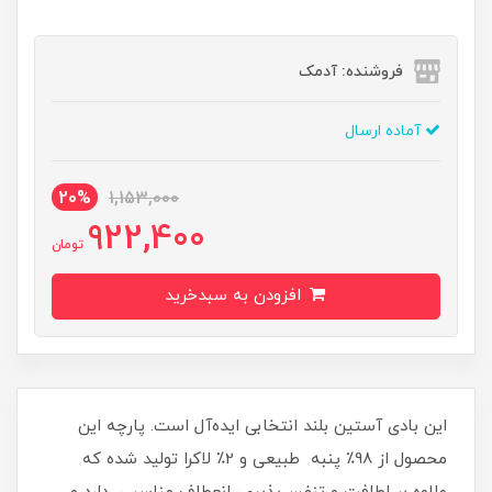
فروشنده: آدمک
آماده ارسال
20%
1,153,000
922,400
تومان
افزودن به سبدخرید
این بادی آستین بلند انتخابی ایده‌آل است. پارچه این
محصول از 98٪ پنبه طبیعی و 2٪ لاکرا تولید شده که