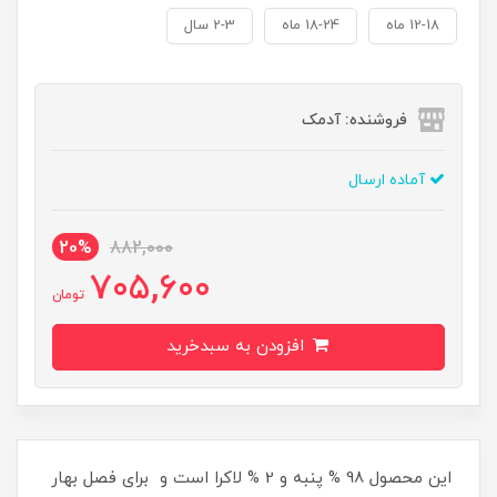
12-18 ماه
18-24 ماه
2-3 سال
فروشنده: آدمک
آماده ارسال
20%
882,000
705,600
تومان
افزودن به سبدخرید
این محصول 98 % پنبه و 2 % لاکرا است و برای فصل بهار