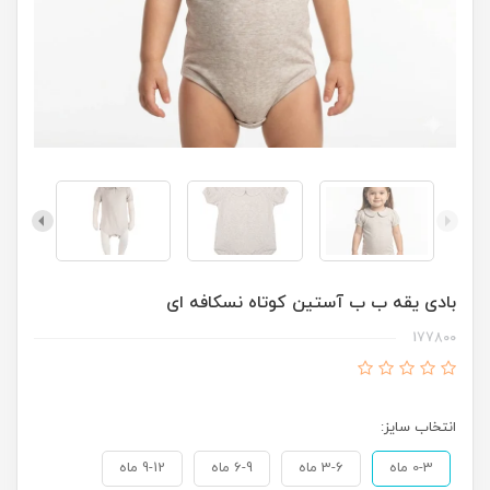
بادی یقه ب ب آستین کوتاه نسکافه ای
177800
انتخاب سایز:
0-3 ماه
3-6 ماه
6-9 ماه
9-12 ماه