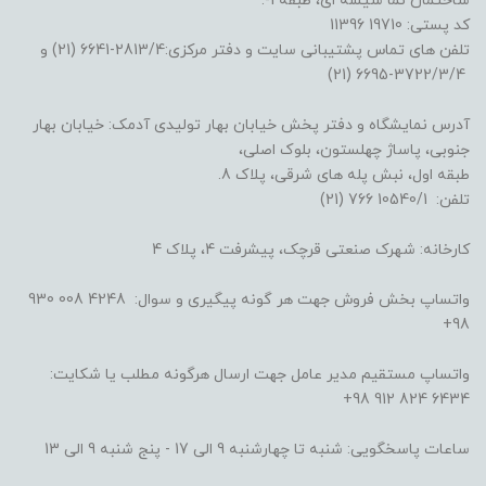
ساختمان نما شیشه ای، طبقه 1-.
کد پستی: 19710 11396
تلفن های تماس پشتیبانی سایت و دفتر مرکزی:2813/4-6641 (21) و
3722/3/4-6695 (21)
آدرس نمایشگاه و دفتر پخش خیابان بهار تولیدی آدمک: خیابان بهار
جنوبی، پاساژ چهلستون، بلوک اصلی،
طبقه اول، نبش پله های شرقی، پلاک 8.
تلفن: 10540/1 766 (21)
کارخانه: شهرک صنعتی قرچک، پیشرفت 4، پلاک 4
واتساپ بخش فروش جهت هر گونه پیگیری و سوال: 4248 008 930
98+
واتساپ مستقیم مدیر عامل جهت ارسال هرگونه مطلب یا شکایت:
6434 824 912 98+
ساعات پاسخگویی: شنبه تا چهارشنبه 9 الی 17 - پنج شنبه 9 الی 13