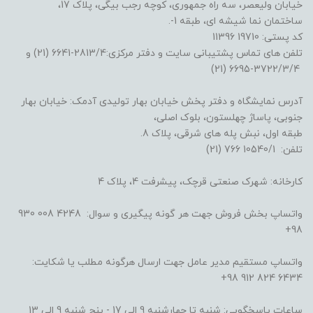
خیابان ولیعصر، سه راه جمهوری، کوچه رجب بیگی، پلاک 17،
ساختمان نما شیشه ای، طبقه 1-.
کد پستی: 19710 11396
تلفن های تماس پشتیبانی سایت و دفتر مرکزی:2813/4-6641 (21) و
3722/3/4-6695 (21)
آدرس نمایشگاه و دفتر پخش خیابان بهار تولیدی آدمک: خیابان بهار
جنوبی، پاساژ چهلستون، بلوک اصلی،
طبقه اول، نبش پله های شرقی، پلاک 8.
تلفن: 10540/1 766 (21)
کارخانه: شهرک صنعتی قرچک، پیشرفت 4، پلاک 4
واتساپ بخش فروش جهت هر گونه پیگیری و سوال: 4248 008 930
98+
واتساپ مستقیم مدیر عامل جهت ارسال هرگونه مطلب یا شکایت:
6434 824 912 98+
ساعات پاسخگویی: شنبه تا چهارشنبه 9 الی 17 - پنج شنبه 9 الی 13