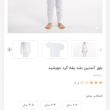
بلوز آستین بلند یقه گرد خورشید
033410
از 8
انتخاب سایز:
2-3 سال
3-4 سال
4-5 سال