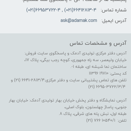
شماره تماس:
66412813-4(021) , 66953722-4(021)
آدرس ایمیل:
ask@adamak.com
آدرس و مشخصات تماس
آدرس دفتر مرکزی تولیدی آدمک و پاسخگوی سایت فروش:
خیابان ولیعصر، سه راه جمهوری، کوچه رجب بیگی، پلاک 17،
ساختمان نما شیشه ای، طبقه 1-.
کد پستی: 19710 11396
تلفن های تماس پشتیبانی سایت و دفتر مرکزی:2813/4-6641 (21) و
3722/3/4-6695 (21)
آدرس نمایشگاه و دفتر پخش خیابان بهار تولیدی آدمک: خیابان بهار
جنوبی، پاساژ چهلستون، بلوک اصلی،
طبقه اول، نبش پله های شرقی، پلاک 8.
تلفن: 10540/1 766 (21)