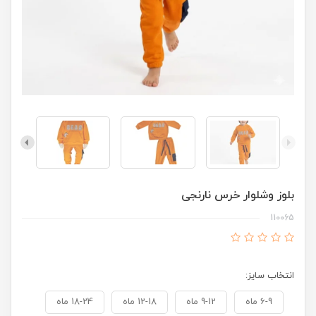
بلوز وشلوار خرس نارنجی
110065
انتخاب سایز:
6-9 ماه
9-12 ماه
12-18 ماه
18-24 ماه