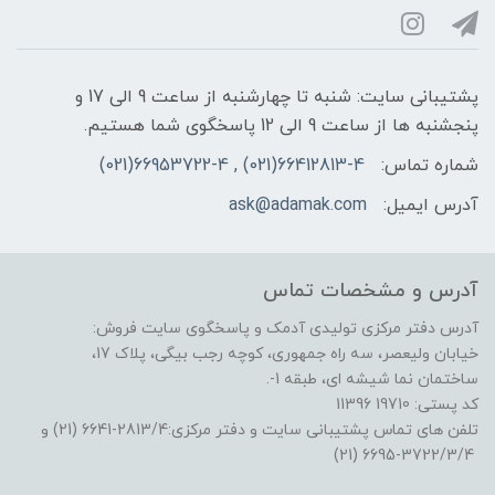
پشتیبانی سایت: شنبه تا چهارشنبه از ساعت 9 الی 17 و
پنجشنبه ها از ساعت 9 الی 12 پاسخگوی شما هستیم.
شماره تماس:
66412813-4(021) , 66953722-4(021)
آدرس ایمیل:
ask@adamak.com
آدرس و مشخصات تماس
آدرس دفتر مرکزی تولیدی آدمک و پاسخگوی سایت فروش:
خیابان ولیعصر، سه راه جمهوری، کوچه رجب بیگی، پلاک 17،
ساختمان نما شیشه ای، طبقه 1-.
کد پستی: 19710 11396
تلفن های تماس پشتیبانی سایت و دفتر مرکزی:2813/4-6641 (21) و
3722/3/4-6695 (21)