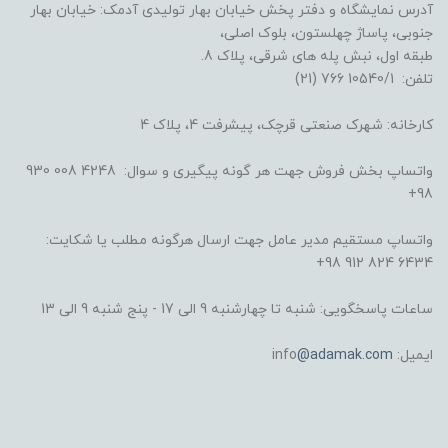
آدرس نمایشگاه و دفتر پخش خیابان بهار تولیدی آدمک: خیابان بهار
جنوبی، پاساژ چهلستون، بلوک اصلی،
طبقه اول، نبش پله های شرقی، پلاک 8.
تلفن: 10540/1 766 (21)
کارخانه: شهرک صنعتی قرچک، پیشرفت 4، پلاک 4
واتساپ بخش فروش جهت هر گونه پیگیری و سوال: 4248 008 930
98+
واتساپ مستقیم مدیر عامل جهت ارسال هرگونه مطلب یا شکایت:
6434 824 912 98+
ساعات پاسخگویی: شنبه تا چهارشنبه 9 الی 17 - پنج شنبه 9 الی 13
ایمیل: info
@adamak.com