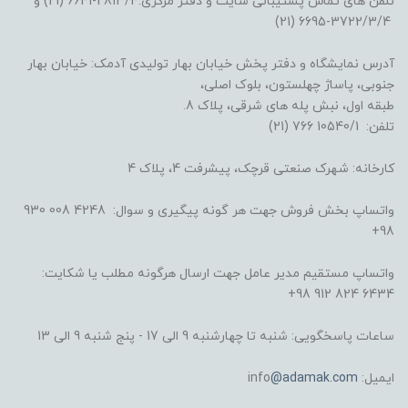
تلفن های تماس پشتیبانی سایت و دفتر مرکزی:2813/4-6641 (21) و
3722/3/4-6695 (21)
آدرس نمایشگاه و دفتر پخش خیابان بهار تولیدی آدمک: خیابان بهار
جنوبی، پاساژ چهلستون، بلوک اصلی،
طبقه اول، نبش پله های شرقی، پلاک 8.
تلفن: 10540/1 766 (21)
کارخانه: شهرک صنعتی قرچک، پیشرفت 4، پلاک 4
واتساپ بخش فروش جهت هر گونه پیگیری و سوال: 4248 008 930
98+
واتساپ مستقیم مدیر عامل جهت ارسال هرگونه مطلب یا شکایت:
6434 824 912 98+
ساعات پاسخگویی: شنبه تا چهارشنبه 9 الی 17 - پنج شنبه 9 الی 13
ایمیل: info
@adamak.com