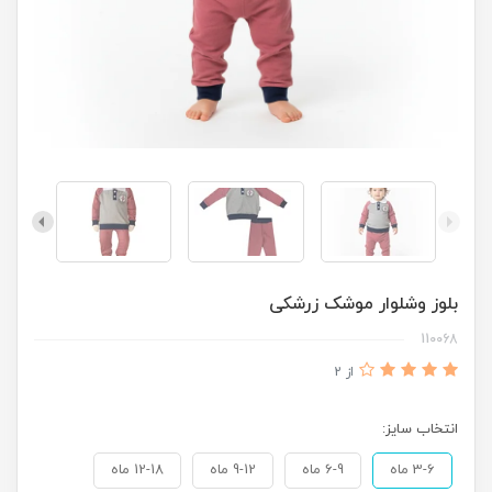
بلوز وشلوار موشک زرشکی
110068
از 2
انتخاب سایز:
3-6 ماه
6-9 ماه
9-12 ماه
12-18 ماه