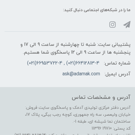
ما را در شبکه‌های اجتماعی دنبال کنید:
پشتیبانی سایت: شنبه تا چهارشنبه از ساعت 9 الی 17 و
پنجشنبه ها از ساعت 9 الی 12 پاسخگوی شما هستیم.
شماره تماس:
66412813-4(021) , 66953722-4(021)
آدرس ایمیل:
ask@adamak.com
آدرس و مشخصات تماس
آدرس دفتر مرکزی تولیدی آدمک و پاسخگوی سایت فروش:
خیابان ولیعصر، سه راه جمهوری، کوچه رجب بیگی، پلاک 17،
ساختمان نما شیشه ای، طبقه 1-.
کد پستی: 19710 11396