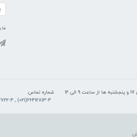
ما ر
پشتیبانی سایت: شنبه تا چهارشنبه از ساعت 9 الی 17 و پنجشنبه ها از ساعت 9 الی 12
شماره تماس:
66412813-4(021) , 66953722-4(021)
ش: