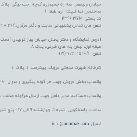
خیابان ولیعصر، سه راه جمهوری، کوچه رجب بیگی، پلاک 17،
ساختمان نما شیشه ای، طبقه 1-.
کد پستی: 19710 11396
تلفن های تماس پشتیبانی سایت و دفتر مرکزی:2813/4-6641 (21) و 3722/3/4-6695 (21)
آدرس نمایشگاه و دفتر پخش خیابان بهار تولیدی آدمک: خ
طبقه اول، نبش پله های شرقی، پلاک 8.
تلفن: 10540/1 766 (21)
کارخانه: شهرک صنعتی قرچک، پیشرفت 4، پلاک 4
واتساپ بخش فروش جهت هر گونه پیگیری و سوال: 4248 008 930 98+
واتساپ مستقیم مدیر عامل جهت ارسال هرگونه مطلب یا شکایت: 6434 
ساعات پاسخگویی: شنبه تا چهارشنبه 9 الی 17 - پنج شنبه 9 الی 13
ایمیل: info
@adamak.com