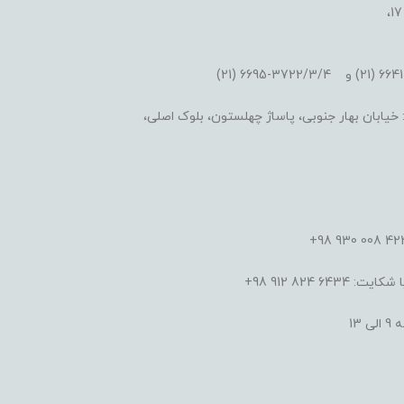
یابان بهار جنوبی، پاساژ چهلستون، بلوک اصلی،
824 912 98+