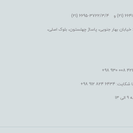
یابان بهار جنوبی، پاساژ چهلستون، بلوک اصلی،
824 912 98+