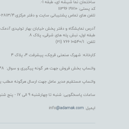
ساختمان نما شیشه ای، طبقه 1-.
کد پستی: 19710 11396
تلفن های تماس پشتیبانی سایت و دفتر مرکزی:2813/4-6641 (21) و 3722/3/4-6695 (21)
آدرس نمایشگاه و دفتر پخش خیابان بهار تولیدی آدمک: خ
طبقه اول، نبش پله های شرقی، پلاک 8.
تلفن: 10540/1 766 (21)
کارخانه: شهرک صنعتی قرچک، پیشرفت 4، پلاک 4
واتساپ بخش فروش جهت هر گونه پیگیری و سوال: 4248 008 930 98+
واتساپ مستقیم مدیر عامل جهت ارسال هرگونه مطلب یا شکایت: 6434 
ساعات پاسخگویی: شنبه تا چهارشنبه 9 الی 17 - پنج شنبه 9 الی 13
ایمیل: info
@adamak.com