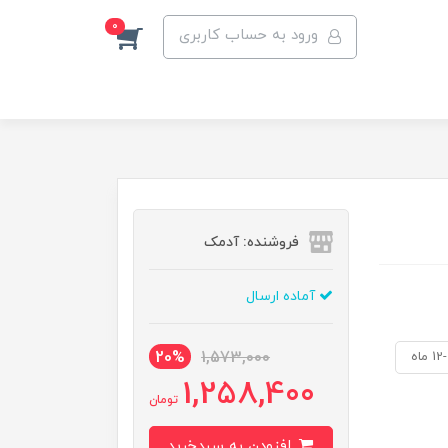
0
ورود به حساب کاربری
فروشنده: آدمک
آماده ارسال
20%
1,573,000
1 ماه
1,258,400
تومان
افزودن به سبدخرید