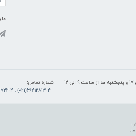
ما ر
پشتیبانی سایت: شنبه تا چهارشنبه از ساعت 9 الی 17 و پنجشنبه ها از ساعت 9 الی 12
شماره تماس:
66412813-4(021) , 66953722-4(021)
ش: