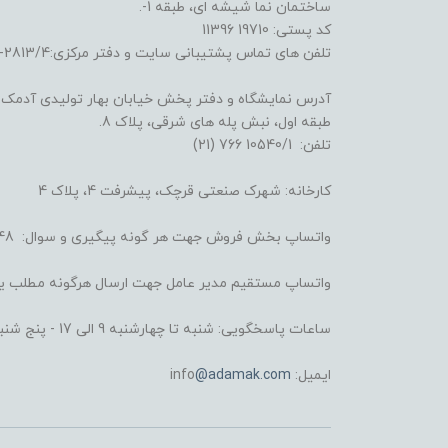
ساختمان نما شیشه ای، طبقه 1-.
کد پستی: 19710 11396
تلفن های تماس پشتیبانی سایت و دفتر مرکزی:2813/4-6641 (21) و 3722/3/4-6695 (21)
آدرس نمایشگاه و دفتر پخش خیابان بهار تولیدی آدمک: خ
طبقه اول، نبش پله های شرقی، پلاک 8.
تلفن: 10540/1 766 (21)
کارخانه: شهرک صنعتی قرچک، پیشرفت 4، پلاک 4
واتساپ بخش فروش جهت هر گونه پیگیری و سوال: 4248 008 930 98+
واتساپ مستقیم مدیر عامل جهت ارسال هرگونه مطلب یا شکایت: 6434 
ساعات پاسخگویی: شنبه تا چهارشنبه 9 الی 17 - پنج شنبه 9 الی 13
ایمیل: info
@adamak.com