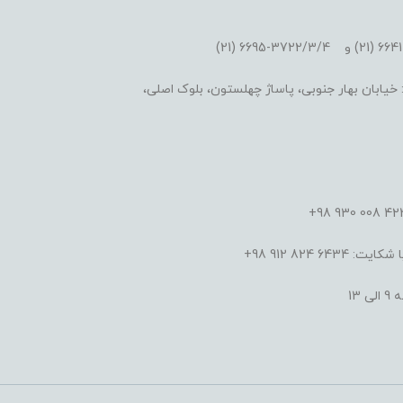
یابان بهار جنوبی، پاساژ چهلستون، بلوک اصلی،
824 912 98+