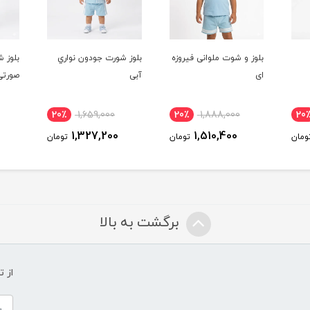
بلوز و شوت ملوانی فیروزه
بلوز شورت جودون نواري
بلوز ش
ای
آبی
صورتی
20٪
1,659,000
20٪
1,888,000
20
1,327,200
1,510,400
مان
تومان
تومان
برگشت به بالا
از 