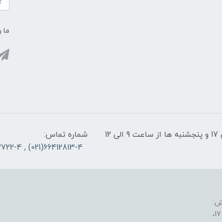
ما ر
پشتیبانی سایت: شنبه تا چهارشنبه از ساعت 9 الی 17 و پنجشنبه ها از ساعت 9 الی 12
شماره تماس:
66412813-4(021) , 66953722-4(021)
ش: