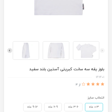
بلوز یقه سه سانت کبریتی آستین بلند سفید
146401
از 3
انتخاب سایز:
0-3 ماه
3-6 ماه
6-9 ماه
9-12 ماه