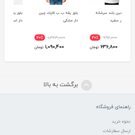
ه
بلوز یقه ب ب قاپك چين
بلوز یقه ب ب قاپك چين
بل
دار مشکی
دار استخوانی
دار
20٪
1,363,000
20٪
1,363,000
20٪
1,090,400
1,090,400
ومان
تومان
تومان
برگشت به بالا
راهنمای فروشگاه
نحوه خرید
ارسال سفارشات