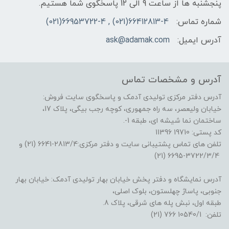
پنجشنبه ها از ساعت 9 الی 12 پاسخگوی شما هستیم.
شماره تماس:
66412813-4(021) , 66953722-4(021)
آدرس ایمیل:
ask@adamak.com
آدرس و مشخصات تماس
آدرس دفتر مرکزی تولیدی آدمک و پاسخگوی سایت فروش:
خیابان ولیعصر، سه راه جمهوری، کوچه رجب بیگی، پلاک 17،
ساختمان نما شیشه ای، طبقه 1-.
کد پستی: 19710 11396
تلفن های تماس پشتیبانی سایت و دفتر مرکزی:2813/4-6641 (21) و
3722/3/4-6695 (21)
آدرس نمایشگاه و دفتر پخش خیابان بهار تولیدی آدمک: خیابان بهار
جنوبی، پاساژ چهلستون، بلوک اصلی،
طبقه اول، نبش پله های شرقی، پلاک 8.
تلفن: 10540/1 766 (21)