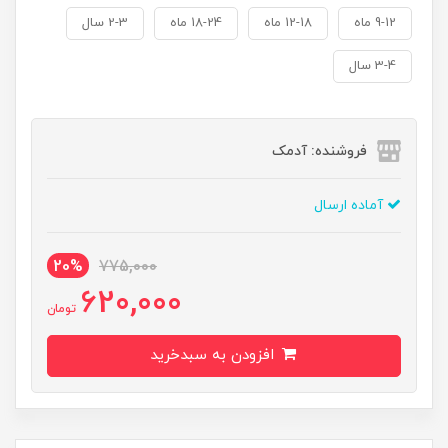
9-12 ماه
12-18 ماه
18-24 ماه
2-3 سال
3-4 سال
فروشنده: آدمک
آماده ارسال
20%
775,000
620,000
تومان
افزودن به سبدخرید