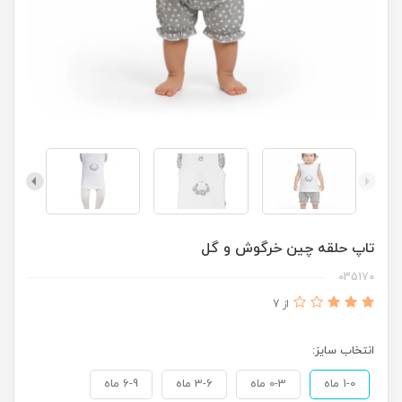
تاپ حلقه چین خرگوش و گل
035170
از 7
انتخاب سایز:
1-0 ماه
0-3 ماه
3-6 ماه
6-9 ماه