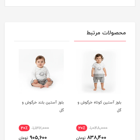
محصولات مرتبط
وز آستین کوتاه خرگوش و
بلوز آستین بلند خرگوش و
مانتو خرگوش و گ
گل
,258,000
20٪
1,132,000
20٪
1,048,000
006,400
905,600
838,400
تومان
تومان