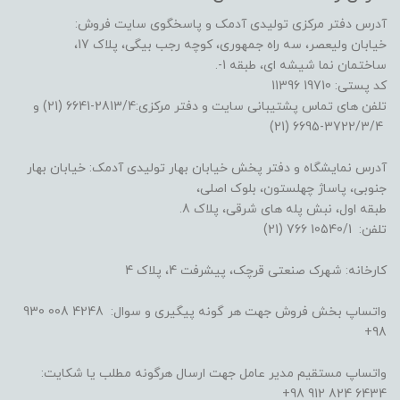
آدرس دفتر مرکزی تولیدی آدمک و پاسخگوی سایت فروش:
خیابان ولیعصر، سه راه جمهوری، کوچه رجب بیگی، پلاک 17،
ساختمان نما شیشه ای، طبقه 1-.
کد پستی: 19710 11396
تلفن های تماس پشتیبانی سایت و دفتر مرکزی:2813/4-6641 (21) و
3722/3/4-6695 (21)
آدرس نمایشگاه و دفتر پخش خیابان بهار تولیدی آدمک: خیابان بهار
جنوبی، پاساژ چهلستون، بلوک اصلی،
طبقه اول، نبش پله های شرقی، پلاک 8.
تلفن: 10540/1 766 (21)
کارخانه: شهرک صنعتی قرچک، پیشرفت 4، پلاک 4
واتساپ بخش فروش جهت هر گونه پیگیری و سوال: 4248 008 930
98+
واتساپ مستقیم مدیر عامل جهت ارسال هرگونه مطلب یا شکایت:
6434 824 912 98+