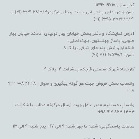
کد پستی: 19710 11396
تلفن های تماس پشتیبانی سایت و دفتر مرکزی:2813/4-6641 (21) و
3722/3/4-6695 (21)
آدرس نمایشگاه و دفتر پخش خیابان بهار تولیدی آدمک: خیابان بهار
جنوبی، پاساژ چهلستون، بلوک اصلی،
طبقه اول، نبش پله های شرقی، پلاک 8.
تلفن: 10540/1 766 (21)
کارخانه: شهرک صنعتی قرچک، پیشرفت 4، پلاک 4
واتساپ بخش فروش جهت هر گونه پیگیری و سوال: 4248 008 930
98+
واتساپ مستقیم مدیر عامل جهت ارسال هرگونه مطلب یا شکایت:
6434 824 912 98+
ساعات پاسخگویی: شنبه تا چهارشنبه 9 الی 17 - پنج شنبه 9 الی 13