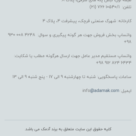
طبقه اول، نبش پله های شرقی، پلاک 8.
تلفن: 10540/1 766 (21)
کارخانه: شهرک صنعتی قرچک، پیشرفت 4، پلاک 4
واتساپ بخش فروش جهت هر گونه پیگیری و سوال: 4248 008 930
98+
واتساپ مستقیم مدیر عامل جهت ارسال هرگونه مطلب یا شکایت:
6434 824 912 98+
ساعات پاسخگویی: شنبه تا چهارشنبه 9 الی 17 - پنج شنبه 9 الی 13
ایمیل: info
@adamak.com
کلیه حقوق این سایت متعلق به برند آدمک می باشد.