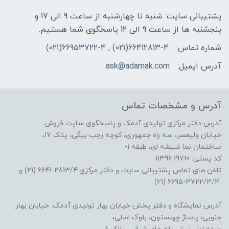
پشتیبانی سایت: شنبه تا چهارشنبه از ساعت 9 الی 17 و
پنجشنبه ها از ساعت 9 الی 12 پاسخگوی شما هستیم.
شماره تماس:
66412813-4(021) , 66953722-4(021)
آدرس ایمیل:
ask@adamak.com
آدرس و مشخصات تماس
آدرس دفتر مرکزی تولیدی آدمک و پاسخگوی سایت فروش:
خیابان ولیعصر، سه راه جمهوری، کوچه رجب بیگی، پلاک 17،
ساختمان نما شیشه ای، طبقه 1-.
کد پستی: 19710 11396
تلفن های تماس پشتیبانی سایت و دفتر مرکزی:2813/4-6641 (21) و
3722/3/4-6695 (21)
آدرس نمایشگاه و دفتر پخش خیابان بهار تولیدی آدمک: خیابان بهار
جنوبی، پاساژ چهلستون، بلوک اصلی،