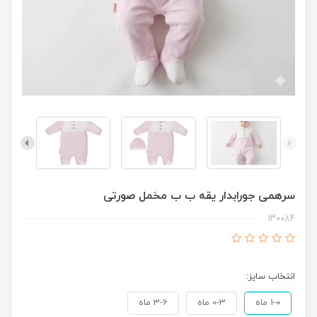
سرهمی جورابدار یقه ب ب مخمل صورتی
130084
انتخاب سایز:
1-0 ماه
0-3 ماه
3-6 ماه