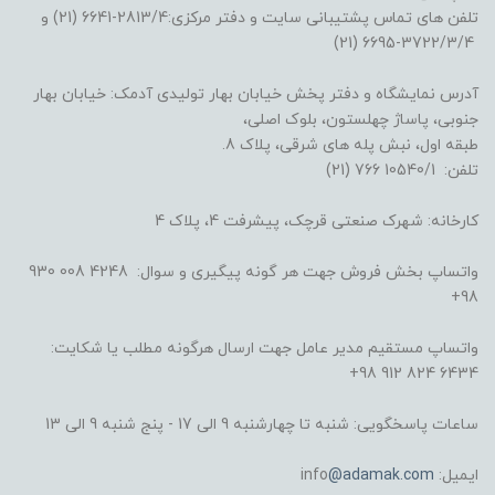
تلفن های تماس پشتیبانی سایت و دفتر مرکزی:2813/4-6641 (21) و
3722/3/4-6695 (21)
آدرس نمایشگاه و دفتر پخش خیابان بهار تولیدی آدمک: خیابان بهار
جنوبی، پاساژ چهلستون، بلوک اصلی،
طبقه اول، نبش پله های شرقی، پلاک 8.
تلفن: 10540/1 766 (21)
کارخانه: شهرک صنعتی قرچک، پیشرفت 4، پلاک 4
واتساپ بخش فروش جهت هر گونه پیگیری و سوال: 4248 008 930
98+
واتساپ مستقیم مدیر عامل جهت ارسال هرگونه مطلب یا شکایت:
6434 824 912 98+
ساعات پاسخگویی: شنبه تا چهارشنبه 9 الی 17 - پنج شنبه 9 الی 13
ایمیل: info
@adamak.com