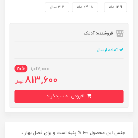
12-9 ماه
24-18 ماه
3-2 سال
فروشنده: آدمک
آماده ارسال
20%
1,017,000
813,600
تومان
افزودن به سبدخرید
جنس این محصول 100 % پنبه است و برای فصل بهار ،