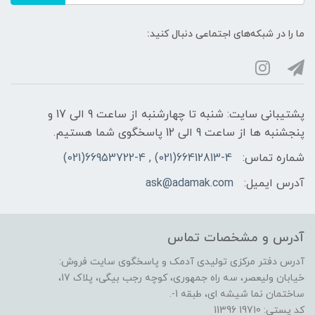
ما را در شبکه‌های اجتماعی دنبال کنید:
پشتیبانی سایت: شنبه تا چهارشنبه از ساعت 9 الی 17 و
پنجشنبه ها از ساعت 9 الی 12 پاسخگوی شما هستیم.
شماره تماس:
66412813-4(021) , 66953722-4(021)
آدرس ایمیل:
ask@adamak.com
آدرس و مشخصات تماس
آدرس دفتر مرکزی تولیدی آدمک و پاسخگوی سایت فروش:
خیابان ولیعصر، سه راه جمهوری، کوچه رجب بیگی، پلاک 17،
ساختمان نما شیشه ای، طبقه 1-.
کد پستی: 19710 11396