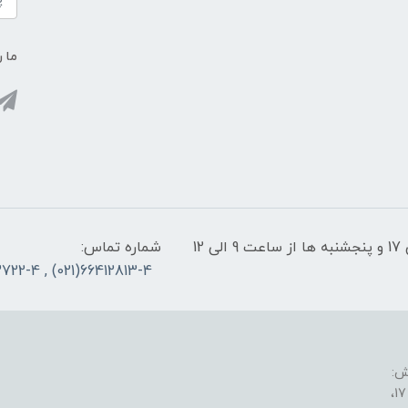
ما ر
پشتیبانی سایت: شنبه تا چهارشنبه از ساعت 9 الی 17 و پنجشنبه ها از ساعت 9 الی 12
شماره تماس:
66412813-4(021) , 66953722-4(021)
ش: