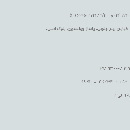
یابان بهار جنوبی، پاساژ چهلستون، بلوک اصلی،
824 912 98+