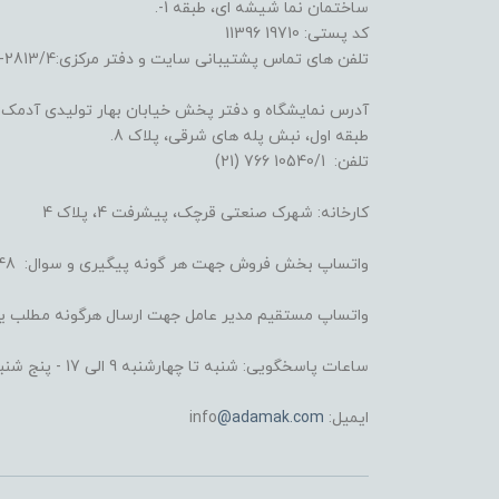
ساختمان نما شیشه ای، طبقه 1-.
کد پستی: 19710 11396
تلفن های تماس پشتیبانی سایت و دفتر مرکزی:2813/4-6641 (21) و 3722/3/4-6695 (21)
آدرس نمایشگاه و دفتر پخش خیابان بهار تولیدی آدمک: خ
طبقه اول، نبش پله های شرقی، پلاک 8.
تلفن: 10540/1 766 (21)
کارخانه: شهرک صنعتی قرچک، پیشرفت 4، پلاک 4
واتساپ بخش فروش جهت هر گونه پیگیری و سوال: 4248 008 930 98+
واتساپ مستقیم مدیر عامل جهت ارسال هرگونه مطلب یا شکایت: 6434 
ساعات پاسخگویی: شنبه تا چهارشنبه 9 الی 17 - پنج شنبه 9 الی 13
ایمیل: info
@adamak.com