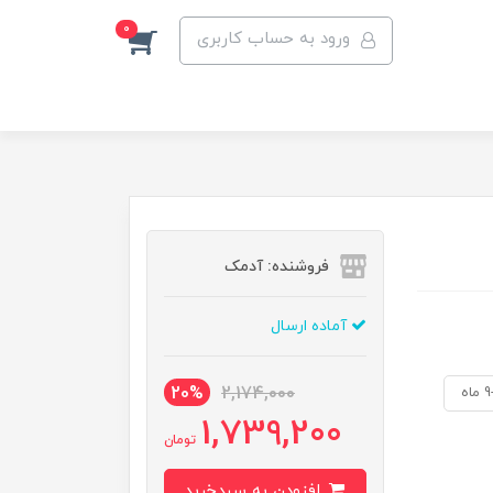
0
ورود به حساب کاربری
فروشنده: آدمک
آماده ارسال
20%
2,174,000
ماه
1,739,200
تومان
افزودن به سبدخرید