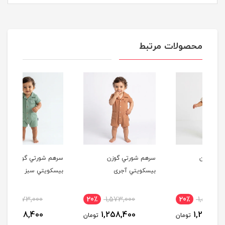
محصولات مرتبط
سرهم شورتي گوزن
سرهم شورتي گوزن
سره
بيسكويتي آجری
بيسكويتي سبز
كوتا
20٪
1,573,000
20٪
1,573,000
2
1,258,400
1,258,400
مان
تومان
تومان