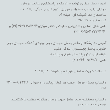
آدرس دفتر مرکزی تولیدی آدمک و پاسخگوی سایت فروش:
خیابان ولیعصر، سه راه جمهوری، کوچه رجب بیگی، پلاک 17،
ساختمان نما شیشه ای، طبقه 1-.
کد پستی: 19710 11396
تلفن های تماس پشتیبانی سایت و دفتر مرکزی:2813/4-6641 (21) و
3722/3/4-6695 (21)
آدرس نمایشگاه و دفتر پخش خیابان بهار تولیدی آدمک: خیابان بهار
جنوبی، پاساژ چهلستون، بلوک اصلی،
طبقه اول، نبش پله های شرقی، پلاک 8.
تلفن: 10540/1 766 (21)
کارخانه: شهرک صنعتی قرچک، پیشرفت 4، پلاک 4
واتساپ بخش فروش جهت هر گونه پیگیری و سوال: 4248 008 930
98+
واتساپ مستقیم مدیر عامل جهت ارسال هرگونه مطلب یا شکایت:
6434 824 912 98+