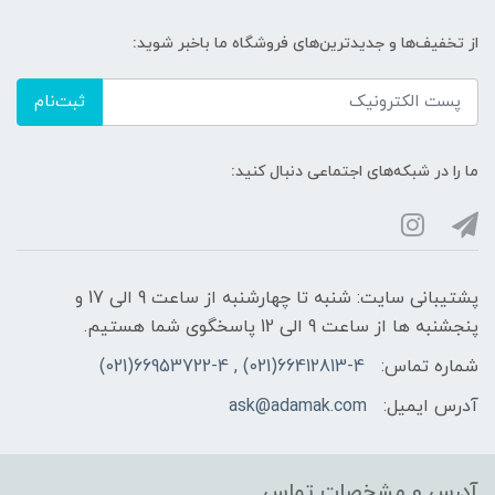
از تخفیف‌ها و جدیدترین‌های فروشگاه ما باخبر شوید:
ثبت‌نام
ما را در شبکه‌های اجتماعی دنبال کنید:
پشتیبانی سایت: شنبه تا چهارشنبه از ساعت 9 الی 17 و
پنجشنبه ها از ساعت 9 الی 12 پاسخگوی شما هستیم.
شماره تماس:
66412813-4(021) , 66953722-4(021)
آدرس ایمیل:
ask@adamak.com
آدرس و مشخصات تماس