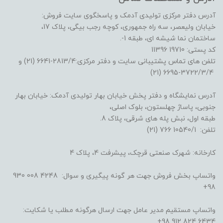
آدرس دفتر مرکزی تولیدی آدمک و پاسخگوی سایت فروش:
خیابان ولیعصر، سه راه جمهوری، کوچه رجب بیگی، پلاک 17،
ساختمان نما شیشه ای، طبقه 1-.
کد پستی: 19710 11396
تلفن های تماس پشتیبانی سایت و دفتر مرکزی:2813/4-6641 (21) و
3722/3/4-6695 (21)
آدرس نمایشگاه و دفتر پخش خیابان بهار تولیدی آدمک: خیابان بهار
جنوبی، پاساژ چهلستون، بلوک اصلی،
طبقه اول، نبش پله های شرقی، پلاک 8.
تلفن: 10540/1 766 (21)
کارخانه: شهرک صنعتی قرچک، پیشرفت 4، پلاک 4
واتساپ بخش فروش جهت هر گونه پیگیری و سوال: 4248 008 930
98+
واتساپ مستقیم مدیر عامل جهت ارسال هرگونه مطلب یا شکایت:
6434 824 912 98+