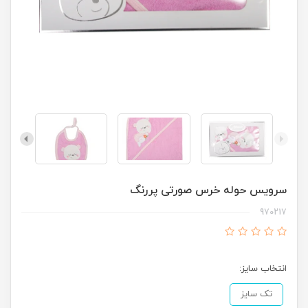
سرویس حوله خرس صورتی پررنگ
970217
انتخاب سایز:
تک سایز