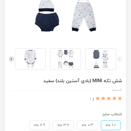
شش تکه MINI (بادی آستین بلند) سفید
010002
از 1
انتخاب سایز:
1-0 ماه
0-3 ماه
3-6 ماه
6-9 ماه