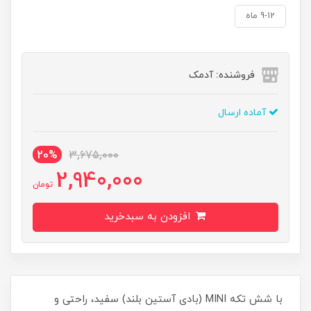
9-12 ماه
فروشنده: آدمک
آماده ارسال
20%
3,675,000
2,940,000
تومان
افزودن به سبدخرید
با شش تکه MINI (بادی آستین بلند) سفید، راحتی و