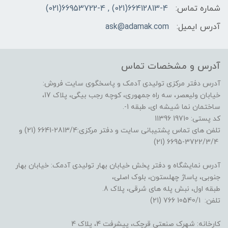
شماره تماس:
66412813-4(021) , 66953722-4(021)
آدرس ایمیل:
ask@adamak.com
آدرس و مشخصات تماس
آدرس دفتر مرکزی تولیدی آدمک و پاسخگوی سایت فروش:
خیابان ولیعصر، سه راه جمهوری، کوچه رجب بیگی، پلاک 17،
ساختمان نما شیشه ای، طبقه 1-.
کد پستی: 19710 11396
تلفن های تماس پشتیبانی سایت و دفتر مرکزی:2813/4-6641 (21) و
3722/3/4-6695 (21)
آدرس نمایشگاه و دفتر پخش خیابان بهار تولیدی آدمک: خیابان بهار
جنوبی، پاساژ چهلستون، بلوک اصلی،
طبقه اول، نبش پله های شرقی، پلاک 8.
تلفن: 10540/1 766 (21)
کارخانه: شهرک صنعتی قرچک، پیشرفت 4، پلاک 4