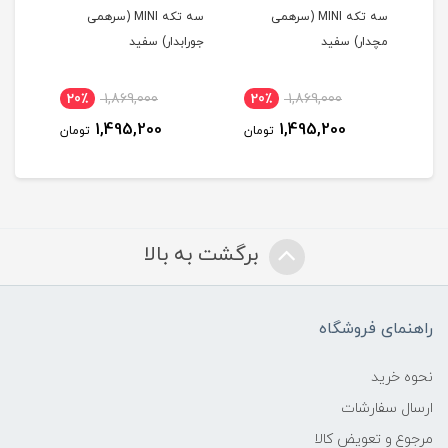
سه تکه MINI (سرهمی
سه تکه MINI (سرهمی
مچدار) سفید
جورابدار) سفید
سفید
0
20٪
1,869,000
20٪
1,869,000
1,495,200
1,495,200
تومان
تومان
برگشت به بالا
راهنمای فروشگاه
نحوه خرید
ارسال سفارشات
مرجوع و تعویض کالا