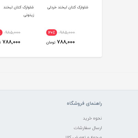
لوارک کتان لبخند خردلی
شلوارک کتان لبخند
شلوارک کتان لبخند 
زیتونی
985,000
20٪
985,000
20٪
985,000
788,000
788,000
788,000
تومان
تومان
راهنمای فروشگاه
نحوه خرید
ارسال سفارشات
مرجوع و تعویض کالا