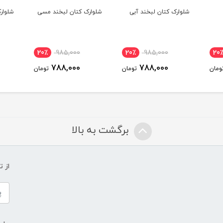
آبی
شلوارک کتان لبخند مسی
شلوارک کتان لبخند قرمز
شلوا
20٪
985,000
20٪
985,000
20٪
788,000
788,000
تومان
تومان
تومان
برگشت به بالا
از 