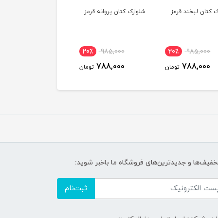
رک کتان پروانه قرمز
شلوارک کتان پروانه خردلی
شلوارک کتان پروانه س
٪
985,000
20٪
985,000
20٪
985,000
788,000
788,000
788,000
تومان
تومان
ت
تخفیف‌ها و جدیدترین‌های فروشگاه ما باخبر شوید:
ثبت‌نام