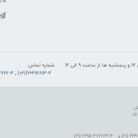
ما ر
پشتیبانی سایت: شنبه تا چهارشنبه از ساعت 9 الی 17 و پنجشنبه ها از ساعت 9 الی 12
شماره تماس:
66412813-4(021) , 66953722-4(021)
ش: