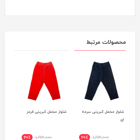
محصولات مرتبط
سرمه
شلوار مخمل کبریتی قرمز
شلوار مخمل کبریتی زرشکی
شل
20٪
1,193,000
20٪
1,193,000
20٪