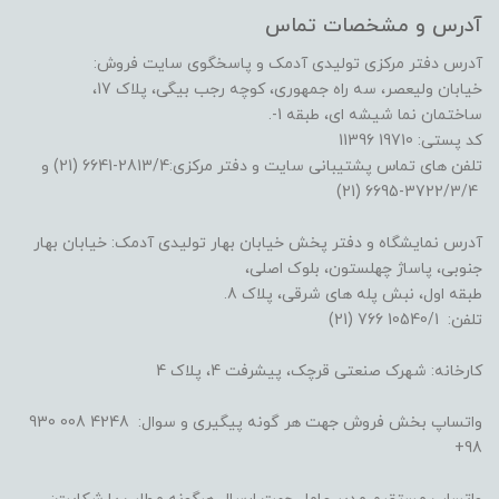
آدرس و مشخصات تماس
آدرس دفتر مرکزی تولیدی آدمک و پاسخگوی سایت فروش:
خیابان ولیعصر، سه راه جمهوری، کوچه رجب بیگی، پلاک 17،
ساختمان نما شیشه ای، طبقه 1-.
کد پستی: 19710 11396
تلفن های تماس پشتیبانی سایت و دفتر مرکزی:2813/4-6641 (21) و
3722/3/4-6695 (21)
آدرس نمایشگاه و دفتر پخش خیابان بهار تولیدی آدمک: خیابان بهار
جنوبی، پاساژ چهلستون، بلوک اصلی،
طبقه اول، نبش پله های شرقی، پلاک 8.
تلفن: 10540/1 766 (21)
کارخانه: شهرک صنعتی قرچک، پیشرفت 4، پلاک 4
واتساپ بخش فروش جهت هر گونه پیگیری و سوال: 4248 008 930
98+