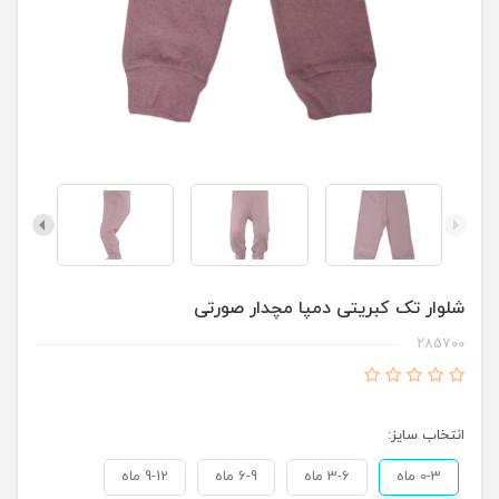
شلوار تک کبریتی دمپا مچدار صورتی
285700
انتخاب سایز:
0-3 ماه
3-6 ماه
6-9 ماه
9-12 ماه