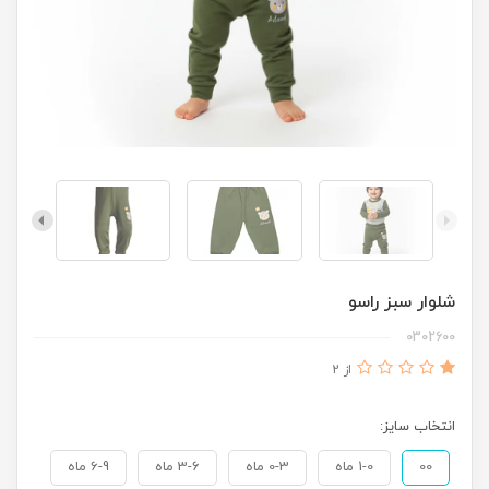
شلوار سبز راسو
0302600
از 2
انتخاب سایز:
00
1-0 ماه
0-3 ماه
3-6 ماه
6-9 ماه