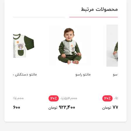
محصولات مرتبط
مانتو راسو
مانتو دستکش دار راسو
بادی
20٪
1,027,000
20٪
1,153,000
20
821,600
922,400
مان
تومان
تومان