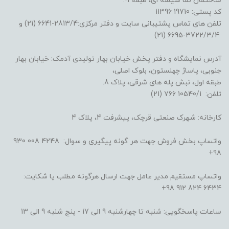
ساختمان نما شیشه ای، طبقه 1-.
کد پستی: 19710 11396
تلفن های تماس پشتیبانی سایت و دفتر مرکزی:2813/4-6641 (21) و
3722/3/4-6695 (21)
آدرس نمایشگاه و دفتر پخش خیابان بهار تولیدی آدمک: خیابان بهار
جنوبی، پاساژ چهلستون، بلوک اصلی،
طبقه اول، نبش پله های شرقی، پلاک 8.
تلفن: 10540/1 766 (21)
کارخانه: شهرک صنعتی قرچک، پیشرفت 4، پلاک 4
واتساپ بخش فروش جهت هر گونه پیگیری و سوال: 4248 008 930
98+
واتساپ مستقیم مدیر عامل جهت ارسال هرگونه مطلب یا شکایت:
6434 824 912 98+
ساعات پاسخگویی: شنبه تا چهارشنبه 9 الی 17 - پنج شنبه 9 الی 13