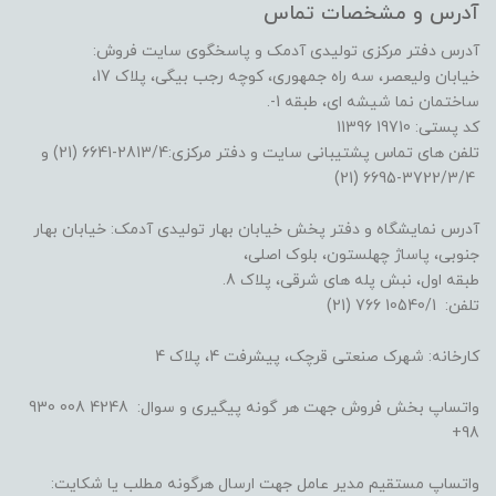
آدرس و مشخصات تماس
آدرس دفتر مرکزی تولیدی آدمک و پاسخگوی سایت فروش:
خیابان ولیعصر، سه راه جمهوری، کوچه رجب بیگی، پلاک 17،
ساختمان نما شیشه ای، طبقه 1-.
کد پستی: 19710 11396
تلفن های تماس پشتیبانی سایت و دفتر مرکزی:2813/4-6641 (21) و
3722/3/4-6695 (21)
آدرس نمایشگاه و دفتر پخش خیابان بهار تولیدی آدمک: خیابان بهار
جنوبی، پاساژ چهلستون، بلوک اصلی،
طبقه اول، نبش پله های شرقی، پلاک 8.
تلفن: 10540/1 766 (21)
کارخانه: شهرک صنعتی قرچک، پیشرفت 4، پلاک 4
واتساپ بخش فروش جهت هر گونه پیگیری و سوال: 4248 008 930
98+
واتساپ مستقیم مدیر عامل جهت ارسال هرگونه مطلب یا شکایت: