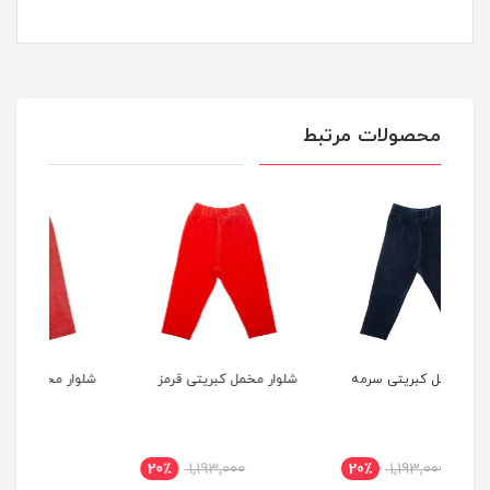
محصولات مرتبط
مه
شلوار مخمل کبریتی قرمز
شلوار مخمل کبریتی زرشکی
شلوا
20٪
1,193,000
20٪
1,193,000
20