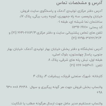
آدرس و مشخصات تماس
آدرس دفتر مرکزی تولیدی آدمک و پاسخگوی سایت فروش:
خیابان ولیعصر، سه راه جمهوری، کوچه رجب بیگی، پلاک 17،
ساختمان نما شیشه ای، طبقه 1-.
کد پستی: 19710 11396
تلفن های تماس پشتیبانی سایت و دفتر مرکزی:2813/4-6641 (21) و
3722/3/4-6695 (21)
آدرس نمایشگاه و دفتر پخش خیابان بهار تولیدی آدمک: خیابان بهار
جنوبی، پاساژ چهلستون، بلوک اصلی،
طبقه اول، نبش پله های شرقی، پلاک 8.
تلفن: 10540/1 766 (21)
کارخانه: شهرک صنعتی قرچک، پیشرفت 4، پلاک 4
واتساپ بخش فروش جهت هر گونه پیگیری و سوال: 4248 008 930
98+
واتساپ مستقیم مدیر عامل جهت ارسال هرگونه مطلب یا شکایت: