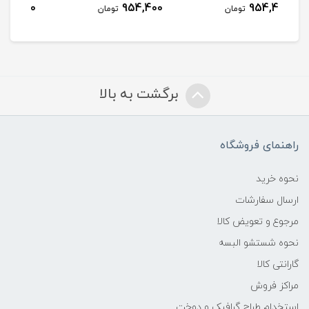
954,400
954,400
مان
تومان
تومان
برگشت به بالا
راهنمای فروشگاه
نحوه خرید
ارسال سفارشات
مرجوع و تعویض کالا
نحوه شستشو البسه
گارانتی کالا
مراکز فروش
استخدام طراح گرافیک و دوخت