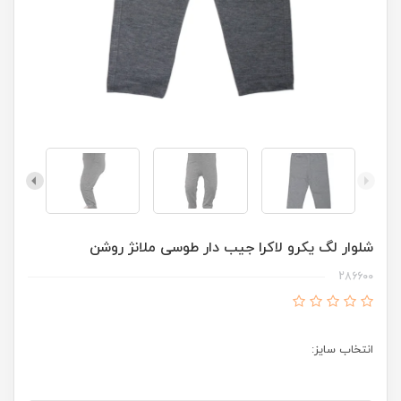
شلوار لگ یکرو لاکرا جیب دار طوسی ملانژ روشن
286600
انتخاب سایز: