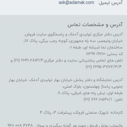
آدرس ایمیل:
ask@adamak.com
آدرس و مشخصات تماس
آدرس دفتر مرکزی تولیدی آدمک و پاسخگوی سایت فروش:
خیابان ولیعصر، سه راه جمهوری، کوچه رجب بیگی، پلاک 17،
ساختمان نما شیشه ای، طبقه 1-.
کد پستی: 19710 11396
تلفن های تماس پشتیبانی سایت و دفتر مرکزی:2813/4-6641 (21) و
3722/3/4-6695 (21)
آدرس نمایشگاه و دفتر پخش خیابان بهار تولیدی آدمک: خیابان بهار
جنوبی، پاساژ چهلستون، بلوک اصلی،
طبقه اول، نبش پله های شرقی، پلاک 8.
تلفن: 10540/1 766 (21)
کارخانه: شهرک صنعتی قرچک، پیشرفت 4، پلاک 4
واتساپ بخش فروش جهت هر گونه پیگیری و سوال: 4248 008 930