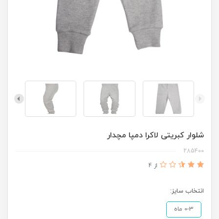
شلوار کبریتی لاکرا دمپا مچدار
285400
از 4
انتخاب سایز:
0-3 ماه