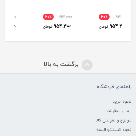
20٪
1,193,000
20٪
1,193,000
20
954,400
954,400
مان
تومان
تومان
برگشت به بالا
راهنمای فروشگاه
نحوه خرید
ارسال سفارشات
مرجوع و تعویض کالا
نحوه شستشو البسه