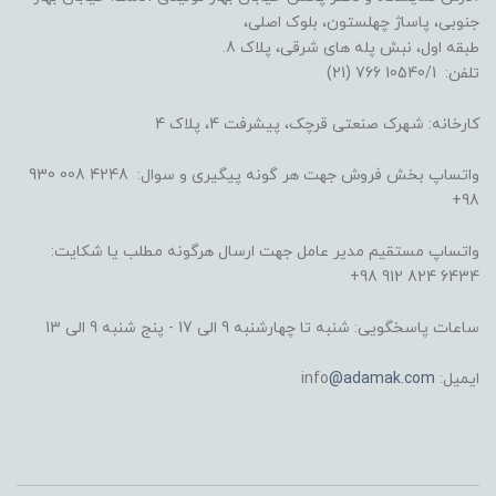
جنوبی، پاساژ چهلستون، بلوک اصلی،
طبقه اول، نبش پله های شرقی، پلاک 8.
تلفن: 10540/1 766 (21)
کارخانه: شهرک صنعتی قرچک، پیشرفت 4، پلاک 4
واتساپ بخش فروش جهت هر گونه پیگیری و سوال: 4248 008 930
98+
واتساپ مستقیم مدیر عامل جهت ارسال هرگونه مطلب یا شکایت:
6434 824 912 98+
ساعات پاسخگویی: شنبه تا چهارشنبه 9 الی 17 - پنج شنبه 9 الی 13
ایمیل: info
@adamak.com