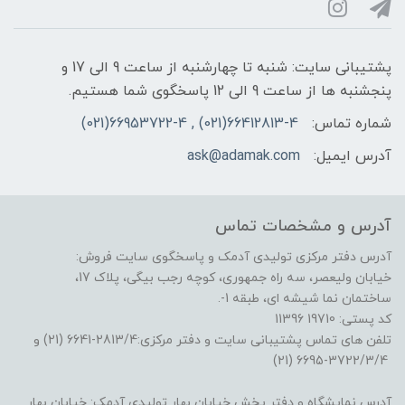
پشتیبانی سایت: شنبه تا چهارشنبه از ساعت 9 الی 17 و
پنجشنبه ها از ساعت 9 الی 12 پاسخگوی شما هستیم.
شماره تماس:
66412813-4(021) , 66953722-4(021)
آدرس ایمیل:
ask@adamak.com
آدرس و مشخصات تماس
آدرس دفتر مرکزی تولیدی آدمک و پاسخگوی سایت فروش:
خیابان ولیعصر، سه راه جمهوری، کوچه رجب بیگی، پلاک 17،
ساختمان نما شیشه ای، طبقه 1-.
کد پستی: 19710 11396
تلفن های تماس پشتیبانی سایت و دفتر مرکزی:2813/4-6641 (21) و
3722/3/4-6695 (21)
آدرس نمایشگاه و دفتر پخش خیابان بهار تولیدی آدمک: خیابان بهار