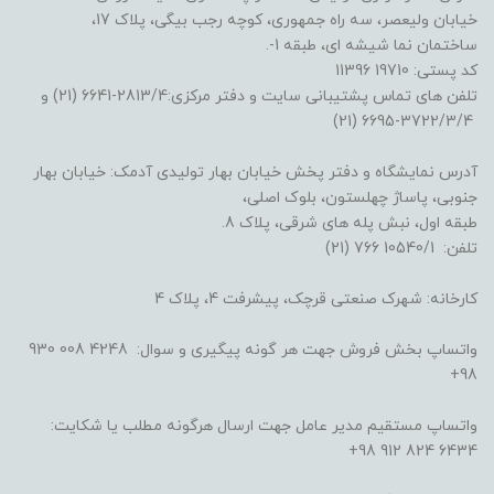
خیابان ولیعصر، سه راه جمهوری، کوچه رجب بیگی، پلاک 17،
ساختمان نما شیشه ای، طبقه 1-.
کد پستی: 19710 11396
تلفن های تماس پشتیبانی سایت و دفتر مرکزی:2813/4-6641 (21) و
3722/3/4-6695 (21)
آدرس نمایشگاه و دفتر پخش خیابان بهار تولیدی آدمک: خیابان بهار
جنوبی، پاساژ چهلستون، بلوک اصلی،
طبقه اول، نبش پله های شرقی، پلاک 8.
تلفن: 10540/1 766 (21)
کارخانه: شهرک صنعتی قرچک، پیشرفت 4، پلاک 4
واتساپ بخش فروش جهت هر گونه پیگیری و سوال: 4248 008 930
98+
واتساپ مستقیم مدیر عامل جهت ارسال هرگونه مطلب یا شکایت:
6434 824 912 98+