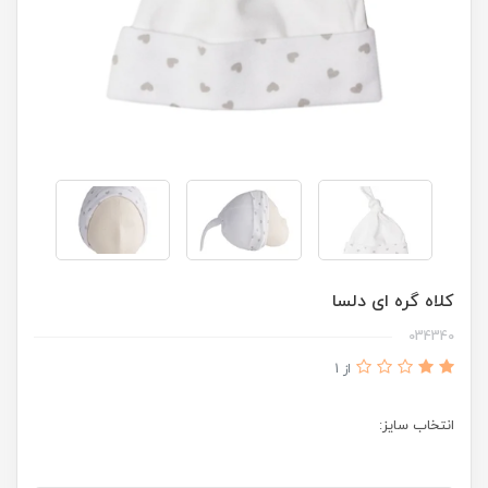
کلاه گره ای دلسا
034340
از 1
انتخاب سایز: