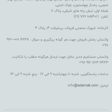
جنوبی، پاساژ چهلستون، بلوک اصلی،
طبقه اول، نبش پله های شرقی، پلاک 8.
تلفن: 10540/1 766 (21)
کارخانه: شهرک صنعتی قرچک، پیشرفت 4، پلاک 4
واتساپ بخش فروش جهت هر گونه پیگیری و سوال: 4248 008 930
98+
واتساپ مستقیم مدیر عامل جهت ارسال هرگونه مطلب یا شکایت:
6434 824 912 98+
ساعات پاسخگویی: شنبه تا چهارشنبه 9 الی 17 - پنج شنبه 9 الی 13
ایمیل: info
@adamak.com