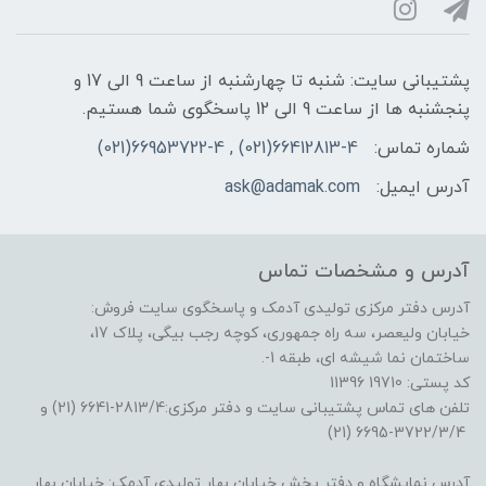
پشتیبانی سایت: شنبه تا چهارشنبه از ساعت 9 الی 17 و
پنجشنبه ها از ساعت 9 الی 12 پاسخگوی شما هستیم.
شماره تماس:
66412813-4(021) , 66953722-4(021)
آدرس ایمیل:
ask@adamak.com
آدرس و مشخصات تماس
آدرس دفتر مرکزی تولیدی آدمک و پاسخگوی سایت فروش:
خیابان ولیعصر، سه راه جمهوری، کوچه رجب بیگی، پلاک 17،
ساختمان نما شیشه ای، طبقه 1-.
کد پستی: 19710 11396
تلفن های تماس پشتیبانی سایت و دفتر مرکزی:2813/4-6641 (21) و
3722/3/4-6695 (21)
آدرس نمایشگاه و دفتر پخش خیابان بهار تولیدی آدمک: خیابان بهار