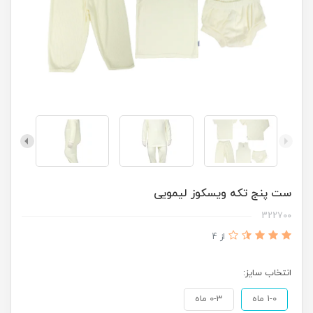
ست پنج تکه ویسکوز لیمویی
322700
از 4
انتخاب سایز:
1-0 ماه
0-3 ماه