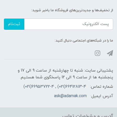
از تخفیف‌ها و جدیدترین‌های فروشگاه ما باخبر شوید:
ثبت‌نام
ما را در شبکه‌های اجتماعی دنبال کنید:
پشتیبانی سایت: شنبه تا چهارشنبه از ساعت 9 الی 17 و
پنجشنبه ها از ساعت 9 الی 12 پاسخگوی شما هستیم.
شماره تماس:
66412813-4(021) , 66953722-4(021)
آدرس ایمیل:
ask@adamak.com
آدرس و مشخصات تماس