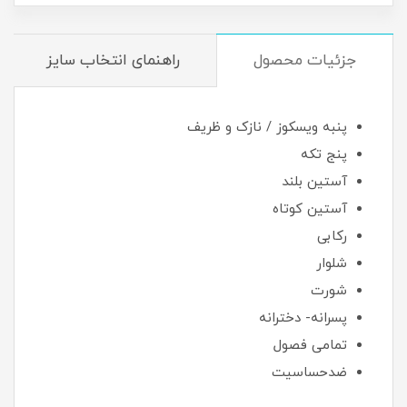
جزئیات محصول
راهنمای انتخاب سایز
پنبه ویسکوز / نازک و ظریف
پنج تکه
آستین بلند
آستین کوتاه
رکابی
شلوار
شورت
پسرانه- دخترانه
تمامی فصول
ضدحساسیت