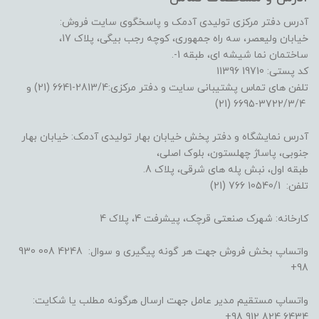
آدرس دفتر مرکزی تولیدی آدمک و پاسخگوی سایت فروش:
خیابان ولیعصر، سه راه جمهوری، کوچه رجب بیگی، پلاک 17،
ساختمان نما شیشه ای، طبقه 1-.
کد پستی: 19710 11396
تلفن های تماس پشتیبانی سایت و دفتر مرکزی:2813/4-6641 (21) و
3722/3/4-6695 (21)
آدرس نمایشگاه و دفتر پخش خیابان بهار تولیدی آدمک: خیابان بهار
جنوبی، پاساژ چهلستون، بلوک اصلی،
طبقه اول، نبش پله های شرقی، پلاک 8.
تلفن: 10540/1 766 (21)
کارخانه: شهرک صنعتی قرچک، پیشرفت 4، پلاک 4
واتساپ بخش فروش جهت هر گونه پیگیری و سوال: 4248 008 930
98+
واتساپ مستقیم مدیر عامل جهت ارسال هرگونه مطلب یا شکایت:
6434 824 912 98+