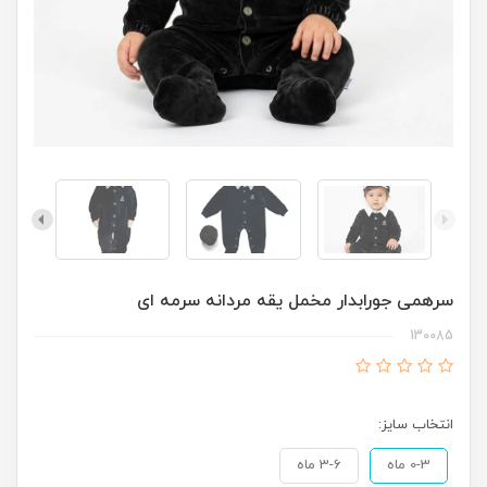
سرهمی جورابدار مخمل یقه مردانه سرمه ای
130085
انتخاب سایز:
0-3 ماه
3-6 ماه