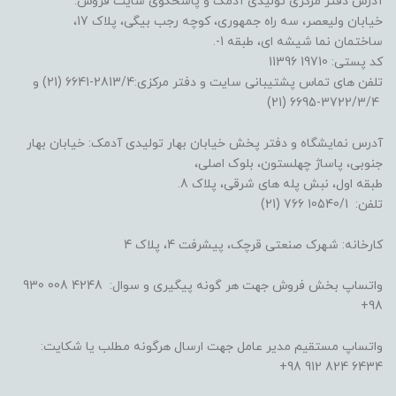
آدرس دفتر مرکزی تولیدی آدمک و پاسخگوی سایت فروش:
خیابان ولیعصر، سه راه جمهوری، کوچه رجب بیگی، پلاک 17،
ساختمان نما شیشه ای، طبقه 1-.
کد پستی: 19710 11396
تلفن های تماس پشتیبانی سایت و دفتر مرکزی:2813/4-6641 (21) و
3722/3/4-6695 (21)
آدرس نمایشگاه و دفتر پخش خیابان بهار تولیدی آدمک: خیابان بهار
جنوبی، پاساژ چهلستون، بلوک اصلی،
طبقه اول، نبش پله های شرقی، پلاک 8.
تلفن: 10540/1 766 (21)
کارخانه: شهرک صنعتی قرچک، پیشرفت 4، پلاک 4
واتساپ بخش فروش جهت هر گونه پیگیری و سوال: 4248 008 930
98+
واتساپ مستقیم مدیر عامل جهت ارسال هرگونه مطلب یا شکایت:
6434 824 912 98+