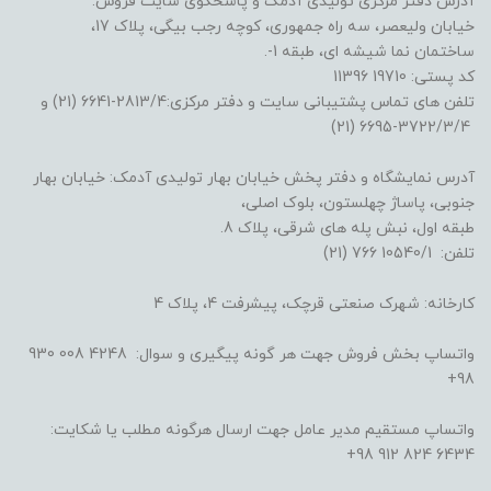
آدرس دفتر مرکزی تولیدی آدمک و پاسخگوی سایت فروش:
خیابان ولیعصر، سه راه جمهوری، کوچه رجب بیگی، پلاک 17،
ساختمان نما شیشه ای، طبقه 1-.
کد پستی: 19710 11396
تلفن های تماس پشتیبانی سایت و دفتر مرکزی:2813/4-6641 (21) و
3722/3/4-6695 (21)
آدرس نمایشگاه و دفتر پخش خیابان بهار تولیدی آدمک: خیابان بهار
جنوبی، پاساژ چهلستون، بلوک اصلی،
طبقه اول، نبش پله های شرقی، پلاک 8.
تلفن: 10540/1 766 (21)
کارخانه: شهرک صنعتی قرچک، پیشرفت 4، پلاک 4
واتساپ بخش فروش جهت هر گونه پیگیری و سوال: 4248 008 930
98+
واتساپ مستقیم مدیر عامل جهت ارسال هرگونه مطلب یا شکایت:
6434 824 912 98+