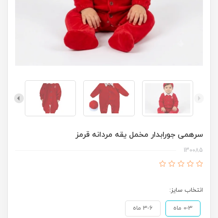
سرهمی جورابدار مخمل یقه مردانه قرمز
130085
انتخاب سایز:
0-3 ماه
3-6 ماه