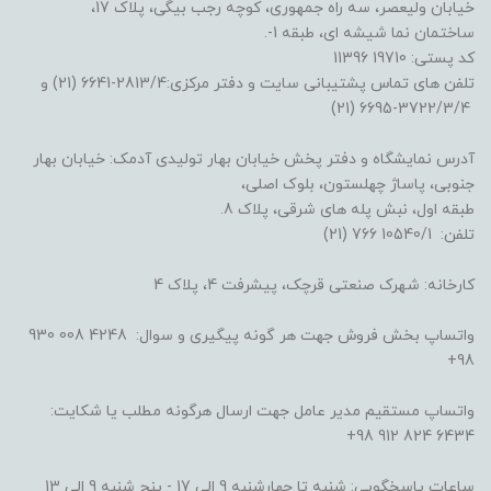
خیابان ولیعصر، سه راه جمهوری، کوچه رجب بیگی، پلاک 17،
ساختمان نما شیشه ای، طبقه 1-.
کد پستی: 19710 11396
تلفن های تماس پشتیبانی سایت و دفتر مرکزی:2813/4-6641 (21) و
3722/3/4-6695 (21)
آدرس نمایشگاه و دفتر پخش خیابان بهار تولیدی آدمک: خیابان بهار
جنوبی، پاساژ چهلستون، بلوک اصلی،
طبقه اول، نبش پله های شرقی، پلاک 8.
تلفن: 10540/1 766 (21)
کارخانه: شهرک صنعتی قرچک، پیشرفت 4، پلاک 4
واتساپ بخش فروش جهت هر گونه پیگیری و سوال: 4248 008 930
98+
واتساپ مستقیم مدیر عامل جهت ارسال هرگونه مطلب یا شکایت:
6434 824 912 98+
ساعات پاسخگویی: شنبه تا چهارشنبه 9 الی 17 - پنج شنبه 9 الی 13