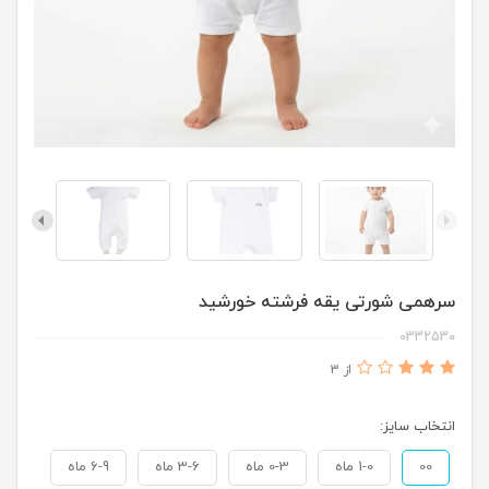
سرهمی شورتی یقه فرشته خورشید
0332530
از 3
انتخاب سایز:
00
1-0 ماه
0-3 ماه
3-6 ماه
6-9 ماه