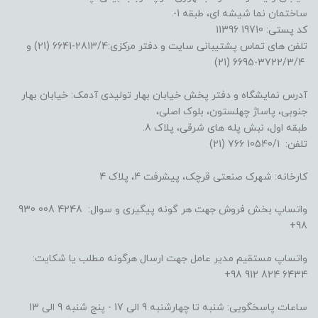
ساختمان نما شیشه ای، طبقه 1-.
کد پستی: 19710 11396
تلفن های تماس پشتیبانی سایت و دفتر مرکزی:2813/4-6641 (21) و
3722/3/4-6695 (21)
آدرس نمایشگاه و دفتر پخش خیابان بهار تولیدی آدمک: خیابان بهار
جنوبی، پاساژ چهلستون، بلوک اصلی،
طبقه اول، نبش پله های شرقی، پلاک 8.
تلفن: 10540/1 766 (21)
کارخانه: شهرک صنعتی قرچک، پیشرفت 4، پلاک 4
واتساپ بخش فروش جهت هر گونه پیگیری و سوال: 4248 008 930
98+
واتساپ مستقیم مدیر عامل جهت ارسال هرگونه مطلب یا شکایت:
6434 824 912 98+
ساعات پاسخگویی: شنبه تا چهارشنبه 9 الی 17 - پنج شنبه 9 الی 13