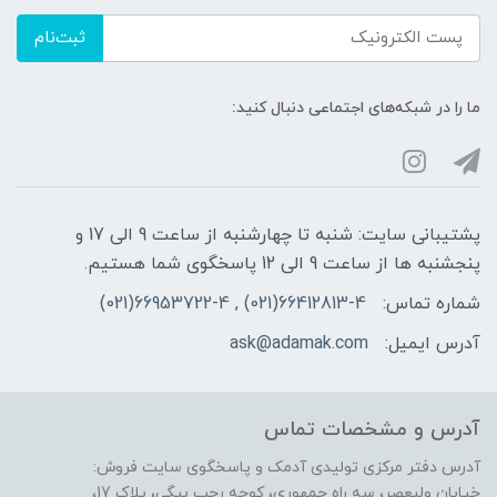
ثبت‌نام
ما را در شبکه‌های اجتماعی دنبال کنید:
پشتیبانی سایت: شنبه تا چهارشنبه از ساعت 9 الی 17 و
پنجشنبه ها از ساعت 9 الی 12 پاسخگوی شما هستیم.
شماره تماس:
66412813-4(021) , 66953722-4(021)
آدرس ایمیل:
ask@adamak.com
آدرس و مشخصات تماس
آدرس دفتر مرکزی تولیدی آدمک و پاسخگوی سایت فروش:
خیابان ولیعصر، سه راه جمهوری، کوچه رجب بیگی، پلاک 17،