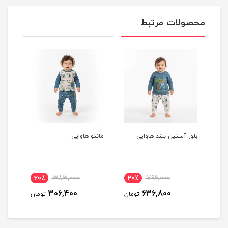
محصولات مرتبط
اوایی
مانتو هاوایی
مانتو دستکش دار هاوایی
ناموجود
20٪
383,000
20٪
7
306,400
63
تومان
تومان