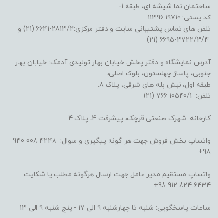
ساختمان نما شیشه ای، طبقه 1-.
کد پستی: 19710 11396
تلفن های تماس پشتیبانی سایت و دفتر مرکزی:2813/4-6641 (21) و
3722/3/4-6695 (21)
آدرس نمایشگاه و دفتر پخش خیابان بهار تولیدی آدمک: خیابان بهار
جنوبی، پاساژ چهلستون، بلوک اصلی،
طبقه اول، نبش پله های شرقی، پلاک 8.
تلفن: 10540/1 766 (21)
کارخانه: شهرک صنعتی قرچک، پیشرفت 4، پلاک 4
واتساپ بخش فروش جهت هر گونه پیگیری و سوال: 4248 008 930
98+
واتساپ مستقیم مدیر عامل جهت ارسال هرگونه مطلب یا شکایت:
6434 824 912 98+
ساعات پاسخگویی: شنبه تا چهارشنبه 9 الی 17 - پنج شنبه 9 الی 13