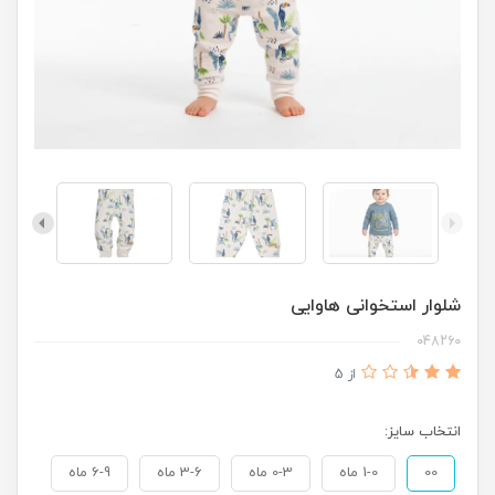
شلوار استخوانی هاوایی
048260
از 5
انتخاب سایز:
00
1-0 ماه
0-3 ماه
3-6 ماه
6-9 ماه