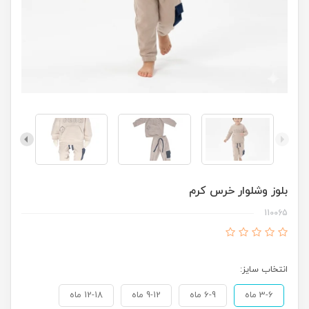
بلوز وشلوار خرس کرم
110065
انتخاب سایز:
3-6 ماه
6-9 ماه
9-12 ماه
12-18 ماه