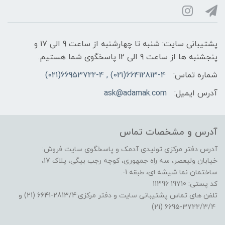
پشتیبانی سایت: شنبه تا چهارشنبه از ساعت 9 الی 17 و
پنجشنبه ها از ساعت 9 الی 12 پاسخگوی شما هستیم.
شماره تماس:
66412813-4(021) , 66953722-4(021)
آدرس ایمیل:
ask@adamak.com
آدرس و مشخصات تماس
آدرس دفتر مرکزی تولیدی آدمک و پاسخگوی سایت فروش:
خیابان ولیعصر، سه راه جمهوری، کوچه رجب بیگی، پلاک 17،
ساختمان نما شیشه ای، طبقه 1-.
کد پستی: 19710 11396
تلفن های تماس پشتیبانی سایت و دفتر مرکزی:2813/4-6641 (21) و
3722/3/4-6695 (21)