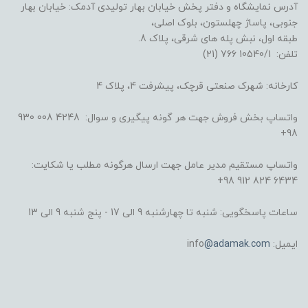
آدرس نمایشگاه و دفتر پخش خیابان بهار تولیدی آدمک: خیابان بهار
جنوبی، پاساژ چهلستون، بلوک اصلی،
طبقه اول، نبش پله های شرقی، پلاک 8.
تلفن: 10540/1 766 (21)
کارخانه: شهرک صنعتی قرچک، پیشرفت 4، پلاک 4
واتساپ بخش فروش جهت هر گونه پیگیری و سوال: 4248 008 930
98+
واتساپ مستقیم مدیر عامل جهت ارسال هرگونه مطلب یا شکایت:
6434 824 912 98+
ساعات پاسخگویی: شنبه تا چهارشنبه 9 الی 17 - پنج شنبه 9 الی 13
ایمیل: info
@adamak.com