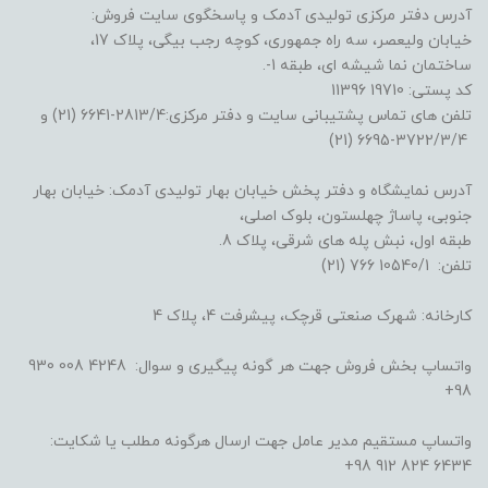
آدرس دفتر مرکزی تولیدی آدمک و پاسخگوی سایت فروش:
خیابان ولیعصر، سه راه جمهوری، کوچه رجب بیگی، پلاک 17،
ساختمان نما شیشه ای، طبقه 1-.
کد پستی: 19710 11396
تلفن های تماس پشتیبانی سایت و دفتر مرکزی:2813/4-6641 (21) و
3722/3/4-6695 (21)
آدرس نمایشگاه و دفتر پخش خیابان بهار تولیدی آدمک: خیابان بهار
جنوبی، پاساژ چهلستون، بلوک اصلی،
طبقه اول، نبش پله های شرقی، پلاک 8.
تلفن: 10540/1 766 (21)
کارخانه: شهرک صنعتی قرچک، پیشرفت 4، پلاک 4
واتساپ بخش فروش جهت هر گونه پیگیری و سوال: 4248 008 930
98+
واتساپ مستقیم مدیر عامل جهت ارسال هرگونه مطلب یا شکایت:
6434 824 912 98+