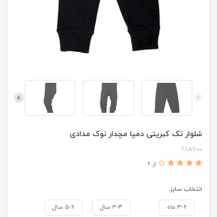
شلوار تک کبریتی دمپا مچدار نوک مدادی
285700
از 2
انتخاب سایز:
3-6 ماه
3-4 سال
5-6 سال