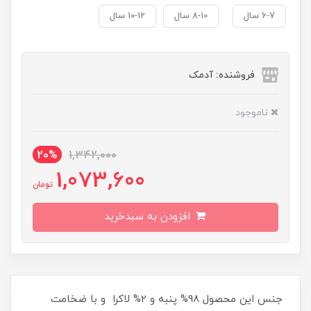
6-7 سال
8-10 سال
10-12 سال
فروشنده: آدمک
ناموجود
20%
1,342,000
1,073,600
تومان
افزودن به سبدخرید
جنس این محصول 98% پنبه و 2% لاکرا و با ضخامت