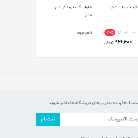
 گرد جیبدار مشکی
شلوار لگ یکرو لاکرا کرم
شلوار لگ یکرو لاکرا جی
ملانژ
دار آبی روشن
ناموجود
ناموجود
20٪
1,208,000
966,400
تومان
تخفیف‌ها و جدیدترین‌های فروشگاه ما باخبر شوید:
ثبت‌نام