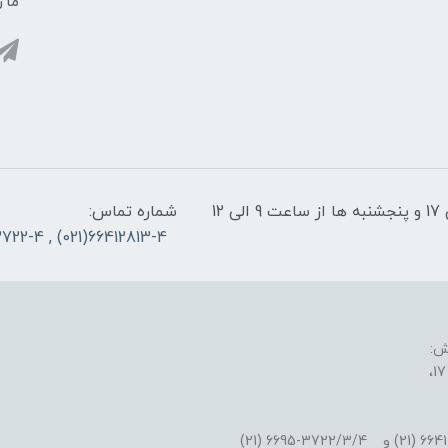
ما ر
پشتیبانی سایت: شنبه تا چهارشنبه از ساعت 9 الی 17 و پنجشنبه ها از ساعت 9 الی 12
شماره تماس:
66412813-4(021) , 66953722-4(021)
ش: