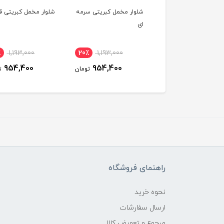
 دورس طوسی
شلوار مخمل کبریتی سرمه
شلوار مخمل کبریتی ق
ای
٪
1,193,000
20٪
1,193,000
20٪
1,678,000
954,400
954,400
1,342,400
تومان
تومان
ت
راهنمای فروشگاه
نحوه خرید
ارسال سفارشات
مرجوع و تعویض کالا