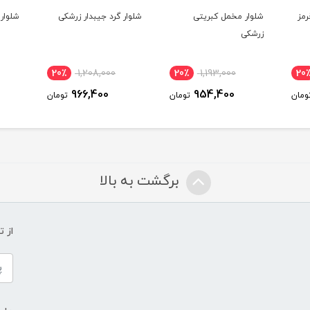
رمز
شلوار مخمل کبریتی
شلوار گرد جیبدار زرشکی
شلوار
زرشکی
20٪
1,208,000
20٪
1,193,000
20
966,400
954,400
ومان
تومان
تومان
برگشت به بالا
از 