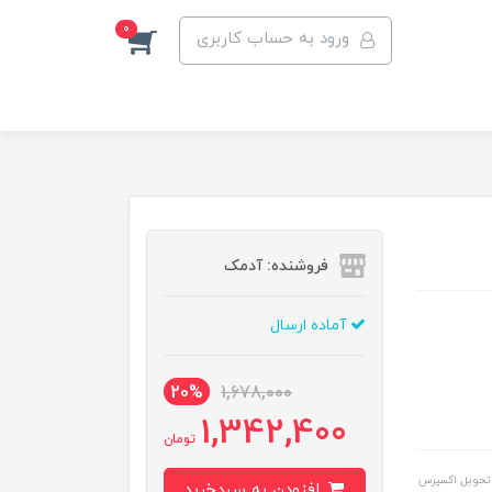
0
ورود به حساب کاربری
فروشنده: آدمک
آماده ارسال
20%
1,678,000
1,342,400
تومان
تحویل اکسپرس
افزودن به سبدخرید